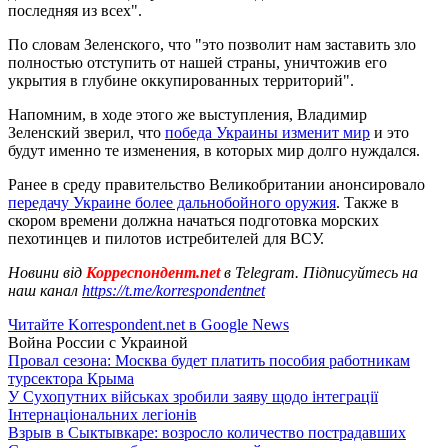
последняя из всех".
По словам Зеленского, что "это позволит нам заставить зло
полностью отступить от нашей страны, уничтожив его
укрытия в глубине оккупированных территорий".
Напомним, в ходе этого же выступления, Владимир
Зеленский зверил, что
победа Украины изменит мир
и это
будут именно те изменения, в которых мир долго нуждался.
Ранее в среду правительство Великобритании анонсировало
передачу Украине более дальнобойного оружия
. Также в
скором времени должна начаться подготовка морских
пехотинцев и пилотов истребителей для ВСУ.
Новини від
Корреспондент.net
в Telegram. Підписуйтесь на
наш канал
https://t.me/korrespondentnet
Читайте Korrespondent.net в Google News
Война России с Украиной
Провал сезона: Москва будет платить пособия работникам
турсектора Крыма
У Сухопутних військах зробили заяву щодо інтеграції
Інтернаціональних легіонів
Взрыв в Сыктывкаре: возросло количество пострадавших