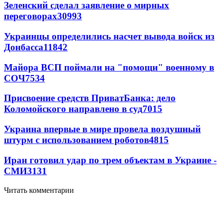
Зеленский сделал заявление о мирных
переговорах
30993
Украинцы определились насчет вывода войск из
Донбасса
11842
Майора ВСП поймали на "помощи" военному в
СОЧ
7534
Присвоение средств ПриватБанка: дело
Коломойского направлено в суд
7015
Украина впервые в мире провела воздушный
штурм с использованием роботов
4815
Иран готовил удар по трем объектам в Украине -
СМИ
3131
Читать комментарии