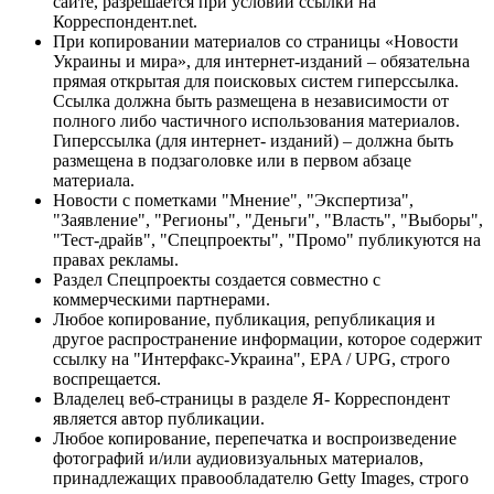
сайте, разрешается при условии ссылки на
Корреспондент.net.
При копировании материалов со страницы «Новости
Украины и мира», для интернет-изданий – обязательна
прямая открытая для поисковых систем гиперссылка.
Ссылка должна быть размещена в независимости от
полного либо частичного использования материалов.
Гиперссылка (для интернет- изданий) – должна быть
размещена в подзаголовке или в первом абзаце
материала.
Новости с пометками "Мнение", "Экспертиза",
"Заявление", "Регионы", "Деньги", "Власть", "Выборы",
"Тест-драйв", "Спецпроекты", "Промо" публикуются на
правах рекламы.
Раздел Спецпроекты создается совместно с
коммерческими партнерами.
Любое копирование, публикация, републикация и
другое распространение информации, которое содержит
ссылку на "Интерфакс-Украина", EPA / UPG, строго
воспрещается.
Владелец веб-страницы в разделе Я- Корреспондент
является автор публикации.
Любое копирование, перепечатка и воспроизведение
фотографий и/или аудиовизуальных материалов,
принадлежащих правообладателю Getty Images, строго