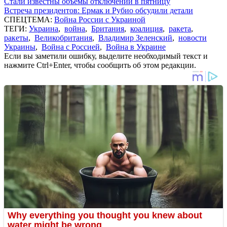
Стали известны объемы отключений в пятницу
Встреча президентов: Ермак и Рубио обсудили детали
СПЕЦТЕМА:
Война России с Украиной
ТЕГИ:
Украина
,
война
,
Британия
,
коалиция
,
ракета
,
ракеты
,
Великобритания
,
Владимир Зеленский
,
новости
Украины
,
Война с Россией
,
Война в Украине
Если вы заметили ошибку, выделите необходимый текст и
нажмите Ctrl+Enter, чтобы сообщить об этом редакции.