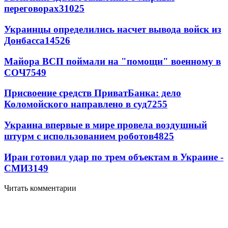
переговорах
31025
Украинцы определились насчет вывода войск из
Донбасса
14526
Майора ВСП поймали на "помощи" военному в
СОЧ
7549
Присвоение средств ПриватБанка: дело
Коломойского направлено в суд
7255
Украина впервые в мире провела воздушный
штурм с использованием роботов
4825
Иран готовил удар по трем объектам в Украине -
СМИ
3149
Читать комментарии