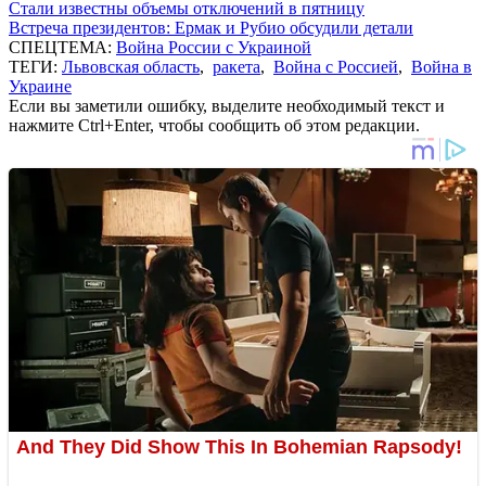
Стали известны объемы отключений в пятницу
Встреча президентов: Ермак и Рубио обсудили детали
СПЕЦТЕМА:
Война России с Украиной
ТЕГИ:
Львовская область
,
ракета
,
Война с Россией
,
Война в
Украине
Если вы заметили ошибку, выделите необходимый текст и
нажмите Ctrl+Enter, чтобы сообщить об этом редакции.