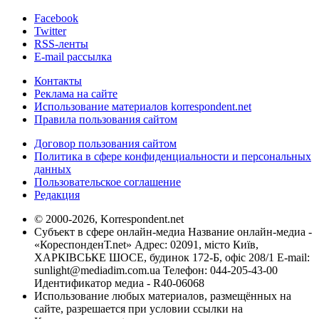
Facebook
Twitter
RSS-ленты
E-mail рассылка
Контакты
Реклама на сайте
Использование материалов korrespondent.net
Правила пользования сайтом
Договор пользования сайтом
Политика в сфере конфиденциальности и персональных
данных
Пользовательское соглашение
Редакция
© 2000-2026, Korrespondent.net
Субъект в сфере онлайн-медиа Название онлайн-медиа -
«КореспонденТ.net» Адрес: 02091, місто Київ,
ХАРКІВСЬКЕ ШОСЕ, будинок 172-Б, офіс 208/1 E-mail:
sunlight@mediadim.com.ua
Телефон: 044-205-43-00
Идентификатор медиа - R40-06068
Использование любых материалов, размещённых на
сайте, разрешается при условии ссылки на