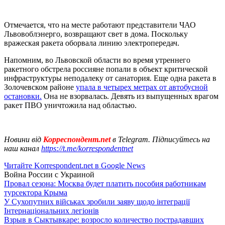
Отмечается, что на месте работают представители ЧАО
Львовоблэнерго, возвращают свет в дома. Поскольку
вражеская ракета оборвала линию электропередач.
Напомним, во Львовской области во время утреннего
ракетного обстрела россияне попали в объект критической
инфраструктуры неподалеку от санатория. Еще одна ракета в
Золочевском районе
упала в четырех метрах от автобусной
остановки.
Она не взорвалась. Девять из выпущенных врагом
ракет ПВО уничтожила над областью.
Новини від
Корреспондент.net
в Telegram. Підписуйтесь на
наш канал
https://t.me/korrespondentnet
Читайте Korrespondent.net в Google News
Война России с Украиной
Провал сезона: Москва будет платить пособия работникам
турсектора Крыма
У Сухопутних військах зробили заяву щодо інтеграції
Інтернаціональних легіонів
Взрыв в Сыктывкаре: возросло количество пострадавших