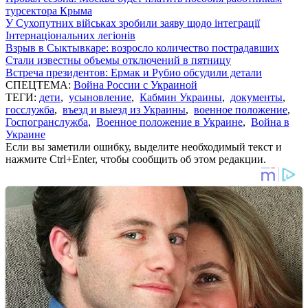
турсектора Крыма
У Сухопутних військах зробили заяву щодо інтеграції
Інтернаціональних легіонів
Взрыв в Сыктывкаре: возросло количество пострадавших
Стали известны объемы отключений в пятницу
Встреча президентов: Ермак и Рубио обсудили детали
СПЕЦТЕМА:
Война России с Украиной
ТЕГИ:
дети
,
усыновление
,
Кабмин Украины
,
документы
,
госслужба
,
въезд и выезд из Украины
,
военное положение
,
Госпогранслужба
,
Военное положение в Украине
,
Война в
Украине
Если вы заметили ошибку, выделите необходимый текст и
нажмите Ctrl+Enter, чтобы сообщить об этом редакции.