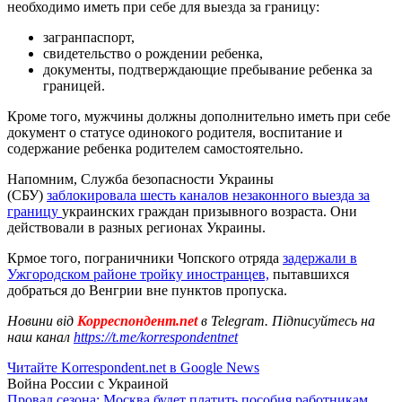
необходимо иметь при себе для выезда за границу:
загранпаспорт,
свидетельство о рождении ребенка,
документы, подтверждающие пребывание ребенка за
границей.
Кроме того, мужчины должны дополнительно иметь при себе
документ о статусе одинокого родителя, воспитание и
содержание ребенка родителем самостоятельно.
Напомним, Служба безопасности Украины
(СБУ)
заблокировала шесть каналов незаконного выезда за
границу
украинских граждан призывного возраста. Они
действовали в разных регионах Украины.
Крмое того, пограничники Чопского отряда
задержали в
Ужгородском районе тройку иностранцев,
пытавшихся
добраться до Венгрии вне пунктов пропуска.
Новини від
Корреспондент.net
в Telegram. Підписуйтесь на
наш канал
https://t.me/korrespondentnet
Читайте Korrespondent.net в Google News
Война России с Украиной
Провал сезона: Москва будет платить пособия работникам