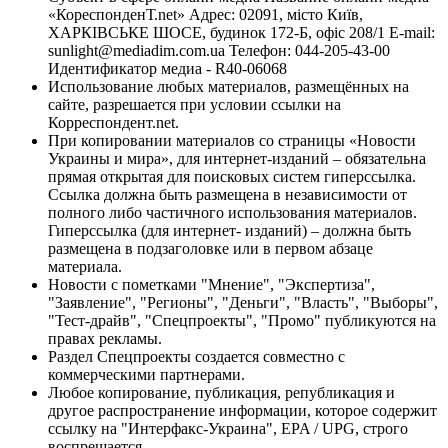
«КореспонденТ.net» Адрес: 02091, місто Київ,
ХАРКІВСЬКЕ ШОСЕ, будинок 172-Б, офіс 208/1 E-mail:
sunlight@mediadim.com.ua
Телефон: 044-205-43-00
Идентификатор медиа - R40-06068
Использование любых материалов, размещённых на
сайте, разрешается при условии ссылки на
Корреспондент.net.
При копировании материалов со страницы «Новости
Украины и мира», для интернет-изданий – обязательна
прямая открытая для поисковых систем гиперссылка.
Ссылка должна быть размещена в независимости от
полного либо частичного использования материалов.
Гиперссылка (для интернет- изданий) – должна быть
размещена в подзаголовке или в первом абзаце
материала.
Новости с пометками "Мнение", "Экспертиза",
"Заявление", "Регионы", "Деньги", "Власть", "Выборы",
"Тест-драйв", "Спецпроекты", "Промо" публикуются на
правах рекламы.
Раздел Спецпроекты создается совместно с
коммерческими партнерами.
Любое копирование, публикация, републикация и
другое распространение информации, которое содержит
ссылку на "Интерфакс-Украина", EPA / UPG, строго
воспрещается.