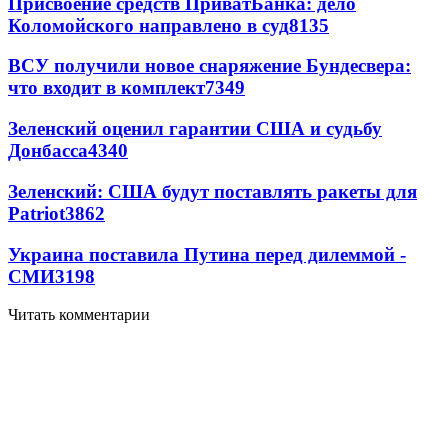
Присвоение средств ПриватБанка: дело
Коломойского направлено в суд
8135
ВСУ получили новое снаряжение Бундесвера:
что входит в комплект
7349
Зеленский оценил гарантии США и судьбу
Донбасса
4340
Зеленский: США будут поставлять ракеты для
Patriot
3862
Украина поставила Путина перед дилеммой -
СМИ
3198
Читать комментарии