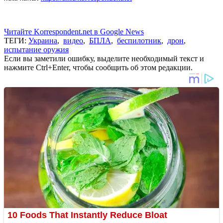
Читайте Korrespondent.net в Google News
ТЕГИ:
Украина
,
видео
,
БПЛА
,
беспилотник
,
дрон
,
испытание оружия
Если вы заметили ошибку, выделите необходимый текст и
нажмите Ctrl+Enter, чтобы сообщить об этом редакции.