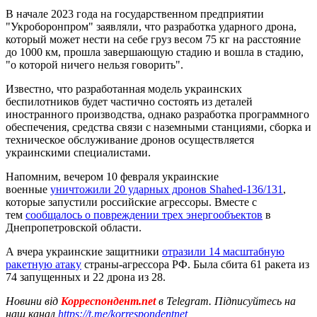
В начале 2023 года на государственном предприятии
"Укроборонпром" заявляли, что разработка ударного дрона,
который может нести на себе груз весом 75 кг на расстояние
до 1000 км, прошла завершающую стадию и вошла в стадию,
"о которой ничего нельзя говорить".
Известно, что разработанная модель украинских
беспилотников будет частично состоять из деталей
иностранного производства, однако разработка программного
обеспечения, средства связи с наземными станциями, сборка и
техническое обслуживание дронов осуществляется
украинскими специалистами.
Напомним, вечером 10 февраля украинские
военные
уничтожили 20 ударных дронов Shahed-136/131
,
которые запустили российские агрессоры. Вместе с
тем
сообщалось о повреждении трех энергообъектов
в
Днепропетровской области.
А вчера украинские защитники
отразили 14 масштабную
ракетную атаку
страны-агрессора РФ. Была сбита 61 ракета из
74 запущенных и 22 дрона из 28.
Новини від
Корреспондент.net
в Telegram. Підписуйтесь на
наш канал
https://t.me/korrespondentnet