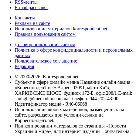
RSS-ленты
E-mail рассылка
Контакты
Реклама на сайте
Использование материалов korrespondent.net
Правила пользования сайтом
Договор пользования сайтом
Политика в сфере конфиденциальности и персональных
данных
Пользовательское соглашение
Редакция
© 2000-2026, Korrespondent.net
Субъект в сфере онлайн-медиа Название онлайн-медиа -
«КореспонденТ.net» Адрес: 02091, місто Київ,
ХАРКІВСЬКЕ ШОСЕ, будинок 172-Б, офіс 208/1 E-mail:
sunlight@mediadim.com.ua
Телефон: 044-205-43-00
Идентификатор медиа - R40-06068
Использование любых материалов, размещённых на
сайте, разрешается при условии ссылки на
Корреспондент.net.
При копировании материалов со страницы «Новости
Украины и мира», для интернет-изданий – обязательна