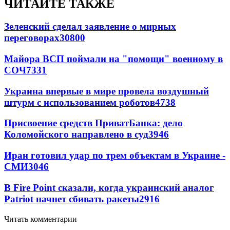
ЧИТАЙТЕ ТАКЖЕ
Зеленский сделал заявление о мирных
переговорах
30800
Майора ВСП поймали на "помощи" военному в
СОЧ
7331
Украина впервые в мире провела воздушный
штурм с использованием роботов
4738
Присвоение средств ПриватБанка: дело
Коломойского направлено в суд
3946
Иран готовил удар по трем объектам в Украине -
СМИ
3046
В Fire Point сказали, когда украинский аналог
Patriot начнет сбивать ракеты
2916
Читать комментарии