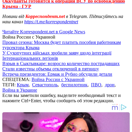
Оккупанты готовятся к операции ВСУ по освобождению
Крыма - ГУР
Новини від
Корреспондент.net
в Telegram. Підписуйтесь на
наш канал
https://t.me/korrespondentnet
Читайте Korrespondent.net в Google News
Война России с Украиной
Провал сезона: Москва будет платить пособия работникам
турсектора Крыма
У Сухопутних військах зробили заяву щодо інтеграції
Інтернаціональних легіонів
Взрыв в Сыктывкаре: возросло количество пострадавших
Стали известны объемы отключений в пятницу
Встреча президентов: Ермак и Рубио обсудили детали
СПЕЦТЕМА:
Война России с Украиной
ТЕГИ:
Крым
,
Севастополь
,
беспилотник
,
ПВО
,
дрон
,
Война в Украине
Если вы заметили ошибку, выделите необходимый текст и
нажмите Ctrl+Enter, чтобы сообщить об этом редакции.