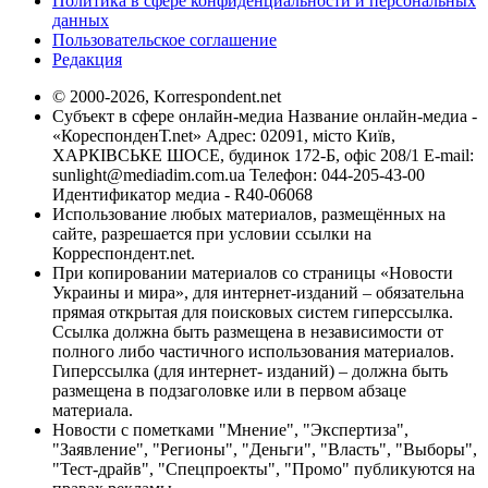
Политика в сфере конфиденциальности и персональных
данных
Пользовательское соглашение
Редакция
© 2000-2026, Korrespondent.net
Субъект в сфере онлайн-медиа Название онлайн-медиа -
«КореспонденТ.net» Адрес: 02091, місто Київ,
ХАРКІВСЬКЕ ШОСЕ, будинок 172-Б, офіс 208/1 E-mail:
sunlight@mediadim.com.ua
Телефон: 044-205-43-00
Идентификатор медиа - R40-06068
Использование любых материалов, размещённых на
сайте, разрешается при условии ссылки на
Корреспондент.net.
При копировании материалов со страницы «Новости
Украины и мира», для интернет-изданий – обязательна
прямая открытая для поисковых систем гиперссылка.
Ссылка должна быть размещена в независимости от
полного либо частичного использования материалов.
Гиперссылка (для интернет- изданий) – должна быть
размещена в подзаголовке или в первом абзаце
материала.
Новости с пометками "Мнение", "Экспертиза",
"Заявление", "Регионы", "Деньги", "Власть", "Выборы",
"Тест-драйв", "Спецпроекты", "Промо" публикуются на