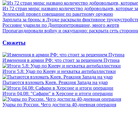
Из 72 стран мира: названо количество добровольцев, которые
Зеленский провел совещание по ракетному оружию
Зарплата за бронь: в Луцке раскрыли фиктивное трудоустройст
Россияне ударили по Днепропетровщине, много жертв
Пропагандировали войну и оккупацию: раскрыта сеть сторонн
Сюжеты
Изменения в армии РФ: что стоит за решением Путина
Итоги 5.8: Удар по Киеву и нехватка антибаллистики
Пытаются взломать Киев. Реакция Запада на удар
Итоги 04.08: "Сафари" в Херсоне и итоги операции
Удары по России. Чего достигла 40-дневная операция