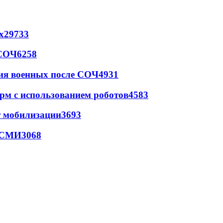
х
29733
 СОЧ
6258
ия военных после СОЧ
4931
рм с использованием роботов
4583
т мобилизации
3693
- СМИ
3068