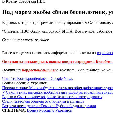
В Крыму сработала ПВО
Над морем якобы сбили беспилотник, у
Взрывы, которые прогремели в оккупированном Севастополе, с
"Системы ПВО сбили над бухтой БПЛА. Все службы работают в
Скриншот: t.me/razvozhaev
Ранее в соцсетях появилась информация о нескольких
взрывах 
Оккупанты начали рыть окопы вокруг аэродрома Бельбек
Новини від
Корреспондент.net
в Telegram. Підписуйтесь на на
Читайте Korrespondent.net в Google News
Война России с Украиной
Провал сезона: Москва будет платить пособия работникам тур
У Сухопутних військах зробили заяву щодо інтеграції Інтернац
Взрыв в Сыктывкаре: возросло количество пострадавших
Стали известны объемы отключений в пятницу
Встреча президентов: Ермак и Рубио обсудили детали
СПЕЦТЕМА:
Война России с Украиной