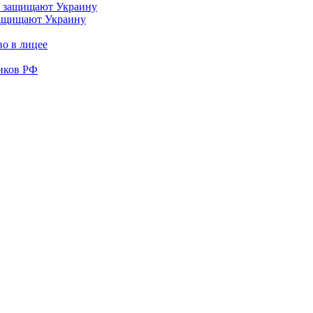
 защищают Украину
во в лицее
иков РФ