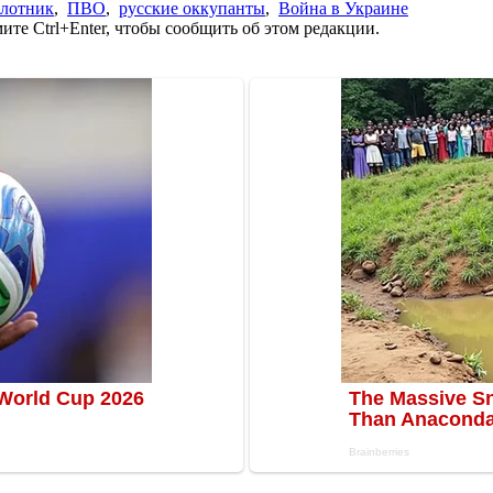
илотник
,
ПВО
,
русские оккупанты
,
Война в Украине
те Ctrl+Enter, чтобы сообщить об этом редакции.