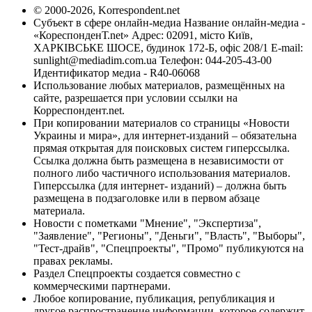
© 2000-2026, Korrespondent.net
Субъект в сфере онлайн-медиа Название онлайн-медиа -
«КореспонденТ.net» Адрес: 02091, місто Київ,
ХАРКІВСЬКЕ ШОСЕ, будинок 172-Б, офіс 208/1 E-mail:
sunlight@mediadim.com.ua
Телефон: 044-205-43-00
Идентификатор медиа - R40-06068
Использование любых материалов, размещённых на
сайте, разрешается при условии ссылки на
Корреспондент.net.
При копировании материалов со страницы «Новости
Украины и мира», для интернет-изданий – обязательна
прямая открытая для поисковых систем гиперссылка.
Ссылка должна быть размещена в независимости от
полного либо частичного использования материалов.
Гиперссылка (для интернет- изданий) – должна быть
размещена в подзаголовке или в первом абзаце
материала.
Новости с пометками "Мнение", "Экспертиза",
"Заявление", "Регионы", "Деньги", "Власть", "Выборы",
"Тест-драйв", "Спецпроекты", "Промо" публикуются на
правах рекламы.
Раздел Спецпроекты создается совместно с
коммерческими партнерами.
Любое копирование, публикация, републикация и
другое распространение информации, которое содержит