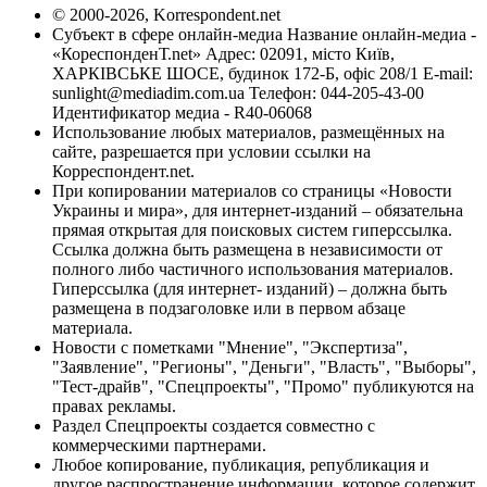
© 2000-2026, Korrespondent.net
Субъект в сфере онлайн-медиа Название онлайн-медиа -
«КореспонденТ.net» Адрес: 02091, місто Київ,
ХАРКІВСЬКЕ ШОСЕ, будинок 172-Б, офіс 208/1 E-mail:
sunlight@mediadim.com.ua
Телефон: 044-205-43-00
Идентификатор медиа - R40-06068
Использование любых материалов, размещённых на
сайте, разрешается при условии ссылки на
Корреспондент.net.
При копировании материалов со страницы «Новости
Украины и мира», для интернет-изданий – обязательна
прямая открытая для поисковых систем гиперссылка.
Ссылка должна быть размещена в независимости от
полного либо частичного использования материалов.
Гиперссылка (для интернет- изданий) – должна быть
размещена в подзаголовке или в первом абзаце
материала.
Новости с пометками "Мнение", "Экспертиза",
"Заявление", "Регионы", "Деньги", "Власть", "Выборы",
"Тест-драйв", "Спецпроекты", "Промо" публикуются на
правах рекламы.
Раздел Спецпроекты создается совместно с
коммерческими партнерами.
Любое копирование, публикация, републикация и
другое распространение информации, которое содержит