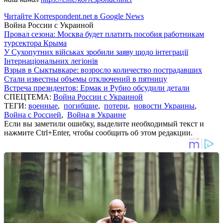
Читайте Korrespondent.net в Google News
Война России с Украиной
Провал сезона: Москва будет платить пособия работникам
турсектора Крыма
У Сухопутних військах зробили заяву щодо інтеграції
Інтернаціональних легіонів
Взрыв в Сыктывкаре: возросло количество пострадавших
Стали известны объемы отключений в пятницу
Встреча президентов: Ермак и Рубио обсудили детали
СПЕЦТЕМА:
Война России с Украиной
ТЕГИ:
военные
,
погибшие
,
потери
,
новости Украины
,
Война с Россией
,
Война в Украине
Если вы заметили ошибку, выделите необходимый текст и
нажмите Ctrl+Enter, чтобы сообщить об этом редакции.