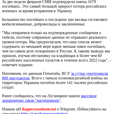
За две недели февраля СМИ подтвердили имена 1679
погибших. Это самый большой прирост потерь российских
военных за время вторжения в Украину.
Большинство погибших в последние три месяца составляют
мобилизованные, добровольцы и заключенные.
"Мы опираемся только на подтвержденные сообщения о
гибели, поэтому собранные данные не отражают реального
уровня потерь. Мы предполагаем, что наш список может
содержать по меньшей мере вдвое меньше имен погибших,
чем на самом деле похоронено в России. К такому выводу мы
пришли, изучая обстановку на кладбищах в более чем 60
российских населенных пунктов в течение всего 2022 года", -
отмечает издание.
Напомним, по данным Генштаба, ВСУ
за сутки уничтожили
800 оккупантов
. Всего с начала полномасштабной войны на
территории Украины погибли более 141 тысячи российских
солдат.
Ранее сообщалось, что на Луганщине нашли
массовое
захоронение зэков-"вагнеровцев"
.
Новини від
Корреспондент.net
в Telegram. Підписуйтесь на
наш канал
https://t.me/korrespondentnet