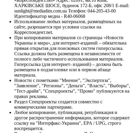
«КореспонденТ.net» Адрес: 02091, місто Київ,
ХАРКІВСЬКЕ ШОСЕ, будинок 172-Б, офіс 208/1 E-mail:
sunlight@mediadim.com.ua
Телефон: 044-205-43-00
Идентификатор медиа - R40-06068
Использование любых материалов, размещённых на
сайте, разрешается при условии ссылки на
Корреспондент.net.
При копировании материалов со страницы «Новости
Украины и мира», для интернет-изданий – обязательна
прямая открытая для поисковых систем гиперссылка.
Ссылка должна быть размещена в независимости от
полного либо частичного использования материалов.
Гиперссылка (для интернет- изданий) – должна быть
размещена в подзаголовке или в первом абзаце
материала.
Новости с пометками "Мнение", "Экспертиза",
"Заявление", "Регионы", "Деньги", "Власть", "Выборы",
"Тест-драйв", "Спецпроекты", "Промо" публикуются на
правах рекламы.
Раздел Спецпроекты создается совместно с
коммерческими партнерами.
Любое копирование, публикация, републикация и
другое распространение информации, которое содержит
ссылку на "Интерфакс-Украина", EPA / UPG, строго
воспрещается.