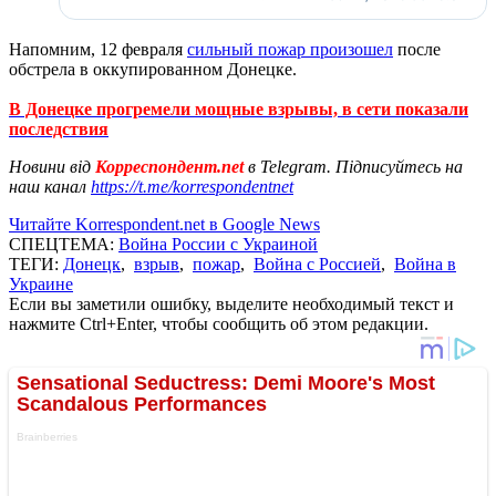
Напомним, 12 февраля
сильный пожар произошел
после
обстрела в оккупированном Донецке.
В Донецке прогремели мощные взрывы, в сети показали
последствия
Новини від
Корреспондент.net
в Telegram. Підписуйтесь на
наш канал
https://t.me/korrespondentnet
Читайте Korrespondent.net в Google News
СПЕЦТЕМА:
Война России с Украиной
ТЕГИ:
Донецк
,
взрыв
,
пожар
,
Война с Россией
,
Война в
Украине
Если вы заметили ошибку, выделите необходимый текст и
нажмите Ctrl+Enter, чтобы сообщить об этом редакции.