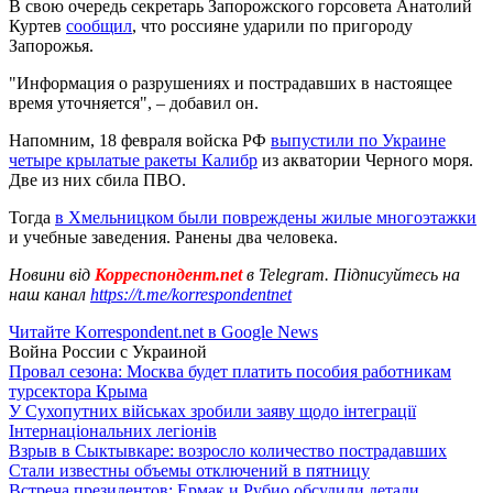
В свою очередь секретарь Запорожского горсовета Анатолий
Куртев
сообщил
, что россияне ударили по пригороду
Запорожья.
"Информация о разрушениях и пострадавших в настоящее
время уточняется", – добавил он.
Напомним, 18 февраля войска РФ
выпустили по Украине
четыре крылатые ракеты Калибр
из акватории Черного моря.
Две из них сбила ПВО.
Тогда
в Хмельницком были повреждены жилые многоэтажки
и учебные заведения. Ранены два человека.
Новини від
Корреспондент.net
в Telegram. Підписуйтесь на
наш канал
https://t.me/korrespondentnet
Читайте Korrespondent.net в Google News
Война России с Украиной
Провал сезона: Москва будет платить пособия работникам
турсектора Крыма
У Сухопутних військах зробили заяву щодо інтеграції
Інтернаціональних легіонів
Взрыв в Сыктывкаре: возросло количество пострадавших
Стали известны объемы отключений в пятницу
Встреча президентов: Ермак и Рубио обсудили детали