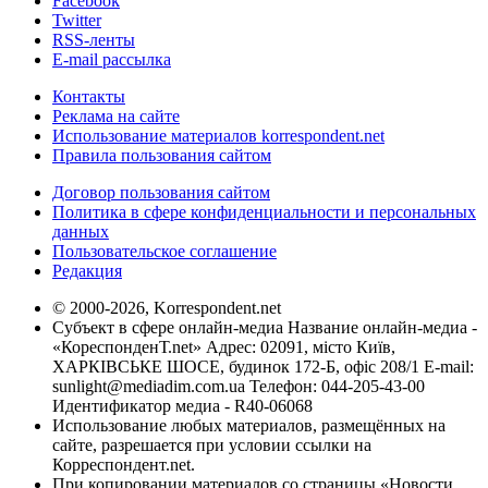
Facebook
Twitter
RSS-ленты
E-mail рассылка
Контакты
Реклама на сайте
Использование материалов korrespondent.net
Правила пользования сайтом
Договор пользования сайтом
Политика в сфере конфиденциальности и персональных
данных
Пользовательское соглашение
Редакция
© 2000-2026, Korrespondent.net
Субъект в сфере онлайн-медиа Название онлайн-медиа -
«КореспонденТ.net» Адрес: 02091, місто Київ,
ХАРКІВСЬКЕ ШОСЕ, будинок 172-Б, офіс 208/1 E-mail:
sunlight@mediadim.com.ua
Телефон: 044-205-43-00
Идентификатор медиа - R40-06068
Использование любых материалов, размещённых на
сайте, разрешается при условии ссылки на
Корреспондент.net.
При копировании материалов со страницы «Новости