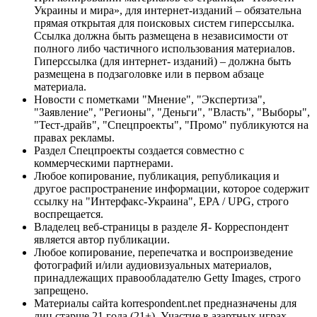
Украины и мира», для интернет-изданий – обязательна
прямая открытая для поисковых систем гиперссылка.
Ссылка должна быть размещена в независимости от
полного либо частичного использования материалов.
Гиперссылка (для интернет- изданий) – должна быть
размещена в подзаголовке или в первом абзаце
материала.
Новости с пометками "Мнение", "Экспертиза",
"Заявление", "Регионы", "Деньги", "Власть", "Выборы",
"Тест-драйв", "Спецпроекты", "Промо" публикуются на
правах рекламы.
Раздел Спецпроекты создается совместно с
коммерческими партнерами.
Любое копирование, публикация, републикация и
другое распространение информации, которое содержит
ссылку на "Интерфакс-Украина", EPA / UPG, строго
воспрещается.
Владелец веб-страницы в разделе Я- Корреспондент
является автор публикации.
Любое копирование, перепечатка и воспроизведение
фотографий и/или аудиовизуальных материалов,
принадлежащих правообладателю Getty Images, строго
запрещено.
Материалы сайта korrespondent.net предназначены для
лиц старше 21 года (21+). Участие в азартных играх