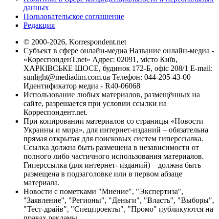
данных
Пользовательское соглашение
Редакция
© 2000-2026, Korrespondent.net
Субъект в сфере онлайн-медиа Название онлайн-медиа -
«КореспонденТ.net» Адрес: 02091, місто Київ,
ХАРКІВСЬКЕ ШОСЕ, будинок 172-Б, офіс 208/1 E-mail:
sunlight@mediadim.com.ua
Телефон: 044-205-43-00
Идентификатор медиа - R40-06068
Использование любых материалов, размещённых на
сайте, разрешается при условии ссылки на
Корреспондент.net.
При копировании материалов со страницы «Новости
Украины и мира», для интернет-изданий – обязательна
прямая открытая для поисковых систем гиперссылка.
Ссылка должна быть размещена в независимости от
полного либо частичного использования материалов.
Гиперссылка (для интернет- изданий) – должна быть
размещена в подзаголовке или в первом абзаце
материала.
Новости с пометками "Мнение", "Экспертиза",
"Заявление", "Регионы", "Деньги", "Власть", "Выборы",
"Тест-драйв", "Спецпроекты", "Промо" публикуются на
правах рекламы.