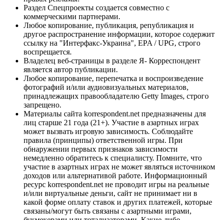
Раздел Спецпроекты создается совместно с
коммерческими партнерами.
Любое копирование, публикация, републикация и
другое распространение информации, которое содержит
ссылку на "Интерфакс-Украина", EPA / UPG, строго
воспрещается.
Владелец веб-страницы в разделе Я- Корреспондент
является автор публикации.
Любое копирование, перепечатка и воспроизведение
фотографий и/или аудиовизуальных материалов,
принадлежащих правообладателю Getty Images, строго
запрещено.
Материалы сайта korrespondent.net предназначены для
лиц старше 21 года (21+). Участие в азартных играх
может вызвать игровую зависимость. Соблюдайте
правила (принципы) ответственной игры. При
обнаружении первых признаков зависимости
немедленно обратитесь к специалисту. Помните, что
участие в азартных играх не может являться источником
доходов или альтернативой работе. Информационный
ресурс korrespondent.net не проводит игры на реальные
и/или виртуальные деньги, сайт не принимает ни в
какой форме оплату ставок и других платежей, которые
связаны/могут быть связаны с азартными играми,
букмекерами или тотализаторами. Какие-либо