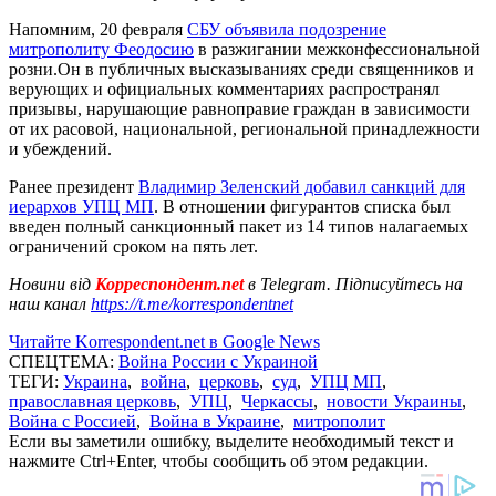
Напомним, 20 февраля
СБУ объявила подозрение
митрополиту Феодосию
в разжигании межконфессиональной
розни.Он в публичных высказываниях среди священников и
верующих и официальных комментариях распространял
призывы, нарушающие равноправие граждан в зависимости
от их расовой, национальной, региональной принадлежности
и убеждений.
Ранее президент
Владимир Зеленский добавил санкций для
иерархов УПЦ МП
. В отношении фигурантов списка был
введен полный санкционный пакет из 14 типов налагаемых
ограничений сроком на пять лет.
Новини від
Корреспондент.net
в Telegram. Підписуйтесь на
наш канал
https://t.me/korrespondentnet
Читайте Korrespondent.net в Google News
СПЕЦТЕМА:
Война России с Украиной
ТЕГИ:
Украина
,
война
,
церковь
,
суд
,
УПЦ МП
,
православная церковь
,
УПЦ
,
Черкассы
,
новости Украины
,
Война с Россией
,
Война в Украине
,
митрополит
Если вы заметили ошибку, выделите необходимый текст и
нажмите Ctrl+Enter, чтобы сообщить об этом редакции.