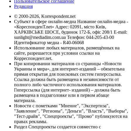
Пользовательское соглашение
Редакция
© 2000-2026, Korrespondent.net
Субъект в сфере онлайн-медиа Название онлайн-медиа -
«КореспонденТ.net» Адрес: 02091, місто Київ,
ХАРКІВСЬКЕ ШОСЕ, будинок 172-Б, офіс 208/1 E-mail:
sunlight@mediadim.com.ua
Телефон: 044-205-43-00
Идентификатор медиа - R40-06068
Использование любых материалов, размещённых на
сайте, разрешается при условии ссылки на
Корреспондент.net.
При копировании материалов со страницы «Новости
Украины и мира», для интернет-изданий – обязательна
прямая открытая для поисковых систем гиперссылка.
Ссылка должна быть размещена в независимости от
полного либо частичного использования материалов.
Гиперссылка (для интернет- изданий) – должна быть
размещена в подзаголовке или в первом абзаце
материала.
Новости с пометками "Мнение", "Экспертиза",
"Заявление", "Регионы", "Деньги", "Власть", "Выборы",
"Тест-драйв", "Спецпроекты", "Промо" публикуются на
правах рекламы.
Раздел Спецпроекты создается совместно с