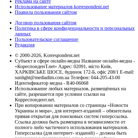
Реклама на сайте
Использование материалов korrespondent.net
Правила пользования сайтом
Договор пользования сайтом
Политика в сфере конфиденциальности и персональных
данных
Пользовательское соглашение
Редакция
© 2000-2026, Korrespondent.net
Субъект в сфере онлайн-медиа Название онлайн-медиа -
«КореспонденТ.net» Адрес: 02091, місто Київ,
ХАРКІВСЬКЕ ШОСЕ, будинок 172-Б, офіс 208/1 E-mail:
sunlight@mediadim.com.ua
Телефон: 044-205-43-00
Идентификатор медиа - R40-06068
Использование любых материалов, размещённых на
сайте, разрешается при условии ссылки на
Корреспондент.net.
При копировании материалов со страницы «Новости
Украины и мира», для интернет-изданий – обязательна
прямая открытая для поисковых систем гиперссылка.
Ссылка должна быть размещена в независимости от
полного либо частичного использования материалов.
Гиперссылка (для интернет- изданий) – должна быть