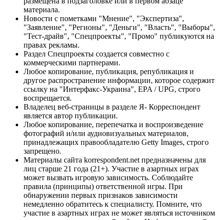
размещена в подзаголовке или в первом абзаце
материала.
Новости с пометками "Мнение", "Экспертиза",
"Заявление", "Регионы", "Деньги", "Власть", "Выборы",
"Тест-драйв", "Спецпроекты", "Промо" публикуются на
правах рекламы.
Раздел Спецпроекты создается совместно с
коммерческими партнерами.
Любое копирование, публикация, републикация и
другое распространение информации, которое содержит
ссылку на "Интерфакс-Украина", EPA / UPG, строго
воспрещается.
Владелец веб-страницы в разделе Я- Корреспондент
является автор публикации.
Любое копирование, перепечатка и воспроизведение
фотографий и/или аудиовизуальных материалов,
принадлежащих правообладателю Getty Images, строго
запрещено.
Материалы сайта korrespondent.net предназначены для
лиц старше 21 года (21+). Участие в азартных играх
может вызвать игровую зависимость. Соблюдайте
правила (принципы) ответственной игры. При
обнаружении первых признаков зависимости
немедленно обратитесь к специалисту. Помните, что
участие в азартных играх не может являться источником