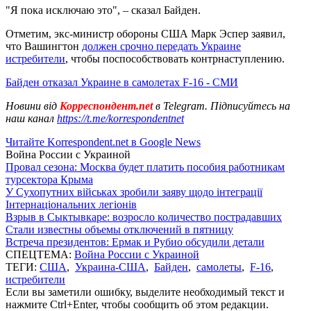
"Я пока исключаю это", – сказал Байден.
Отметим, экс-министр обороны США Марк Эспер заявил,
что Вашингтон
должен срочно передать Украине
истребители
, чтобы поспособствовать контрнаступлению.
Байден отказал Украине в самолетах F-16 - СМИ
Новини від
Корреспондент.net
в Telegram. Підписуйтесь на
наш канал
https://t.me/korrespondentnet
Читайте Korrespondent.net в Google News
Война России с Украиной
Провал сезона: Москва будет платить пособия работникам
турсектора Крыма
У Сухопутних військах зробили заяву щодо інтеграції
Інтернаціональних легіонів
Взрыв в Сыктывкаре: возросло количество пострадавших
Стали известны объемы отключений в пятницу
Встреча президентов: Ермак и Рубио обсудили детали
СПЕЦТЕМА:
Война России с Украиной
ТЕГИ:
США
,
Украина-США
,
Байден
,
самолеты
,
F-16
,
истребители
Если вы заметили ошибку, выделите необходимый текст и
нажмите Ctrl+Enter, чтобы сообщить об этом редакции.