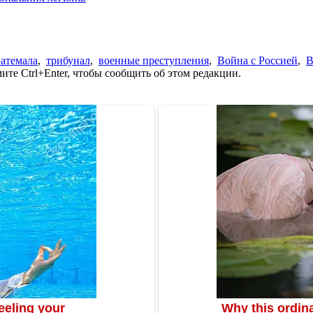
ватемала
,
трибунал
,
военные преступления
,
Война с Россией
,
В
те Ctrl+Enter, чтобы сообщить об этом редакции.