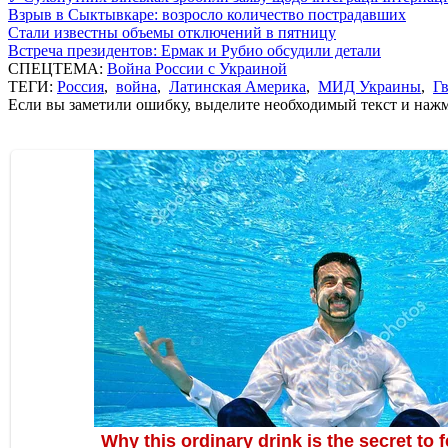
Взрыв в Сыктывкаре: возросло количество пострадавших
Стали известны объемы отключений в пятницу
Встреча президентов: Ермак и Рубио обсудили детали
СПЕЦТЕМА:
Война России с Украиной
ТЕГИ:
Россия
,
война
,
Латинская Америка
,
МИД Украины
,
Г
Если вы заметили ошибку, выделите необходимый текст и нажми