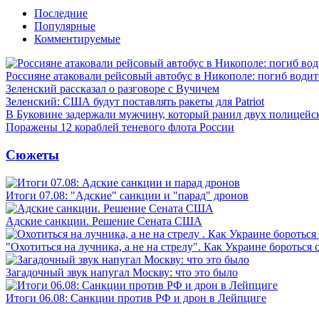
Последние
Популярные
Комментируемые
Россияне атаковали рейсовый автобус в Никополе: погиб водит
Зеленский рассказал о разговоре с Вучичем
Зеленский: США будут поставлять ракеты для Patriot
В Буковине задержали мужчину, который ранил двух полицейс
Поражены 12 кораблей теневого флота России
Сюжеты
Итоги 07.08: "Адские" санкции и "парад" дронов
Адские санкции. Решение Сената США
"Охотиться на лучника, а не на стрелу". Как Украине бороться 
Загадочный звук напугал Москву: что это было
Итоги 06.08: Санкции против РФ и дрон в Лейпциге