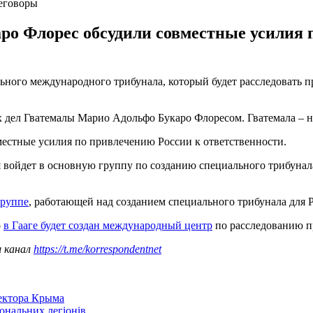
еговоры
ро Флорес обсудили совместные усилия 
ьного международного трибунала, который будет расследовать 
 дел Гватемалы Марио Адольфо Букаро Флоресом. Гватемала – на
местные усилия по привлечению России к ответственности.
я войдет в основную группу по созданию специального трибунал
группе
, работающей над созданием специального трибунала для 
о
в Гааге будет создан международный центр
по расследованию пр
ш канал
https://t.me/korrespondentnet
сектора Крыма
іональних легіонів