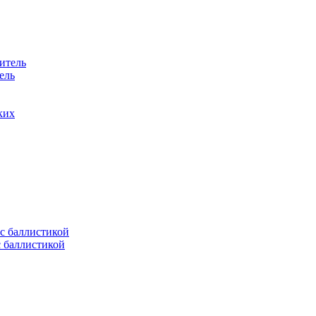
ель
ких
с баллистикой