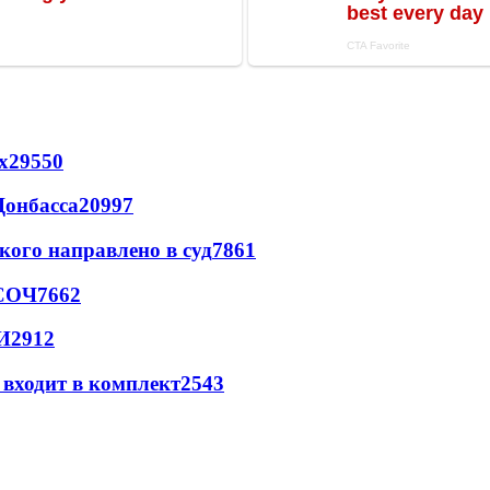
х
29550
Донбасса
20997
кого направлено в суд
7861
 СОЧ
7662
И
2912
 входит в комплект
2543