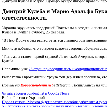
Дмитрий Кулеба и Марио Адольфо Букаро Флорес провели пер
Дмитрий Кулеба и Марио Адольфо Бука
ответственности.
Украина заручилась поддержкой Гватемалы в создании специал
Кулеба в Twitter в субботу, 25 февраля.
"В Нью-Йорке я был рад встретиться с министром иностранных
Министр добавил, что во время встречи стороны обсудили сов
"Гватемала станет первой страной Латинской Америки, котора
Кулеба.
Напомним, уже
25 стран присоединились к координационной 
Ранее глава Еврокомиссии Урсула фон дер Ляйен сообщила, чт
Новини від
Корреспондент.net
в Telegram. Підписуйтесь на на
Читайте Korrespondent.net в Google News
Война России с Украиной
Провал сезона: Москва будет платить пособия работникам тур
У Сухопутних військах зробили заяву щодо інтеграції Інтернац