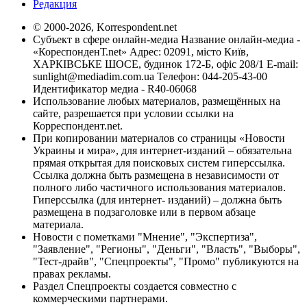
Редакция
© 2000-2026, Korrespondent.net
Субъект в сфере онлайн-медиа Название онлайн-медиа -
«КореспонденТ.net» Адрес: 02091, місто Київ,
ХАРКІВСЬКЕ ШОСЕ, будинок 172-Б, офіс 208/1 E-mail:
sunlight@mediadim.com.ua
Телефон: 044-205-43-00
Идентификатор медиа - R40-06068
Использование любых материалов, размещённых на
сайте, разрешается при условии ссылки на
Корреспондент.net.
При копировании материалов со страницы «Новости
Украины и мира», для интернет-изданий – обязательна
прямая открытая для поисковых систем гиперссылка.
Ссылка должна быть размещена в независимости от
полного либо частичного использования материалов.
Гиперссылка (для интернет- изданий) – должна быть
размещена в подзаголовке или в первом абзаце
материала.
Новости с пометками "Мнение", "Экспертиза",
"Заявление", "Регионы", "Деньги", "Власть", "Выборы",
"Тест-драйв", "Спецпроекты", "Промо" публикуются на
правах рекламы.
Раздел Спецпроекты создается совместно с
коммерческими партнерами.