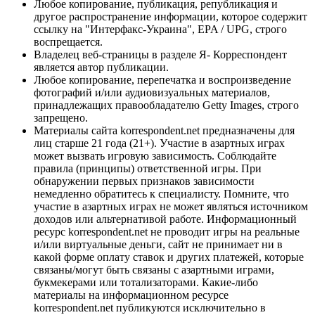
Любое копирование, публикация, републикация и
другое распространение информации, которое содержит
ссылку на "Интерфакс-Украина", EPA / UPG, строго
воспрещается.
Владелец веб-страницы в разделе Я- Корреспондент
является автор публикации.
Любое копирование, перепечатка и воспроизведение
фотографий и/или аудиовизуальных материалов,
принадлежащих правообладателю Getty Images, строго
запрещено.
Материалы сайта korrespondent.net предназначены для
лиц старше 21 года (21+). Участие в азартных играх
может вызвать игровую зависимость. Соблюдайте
правила (принципы) ответственной игры. При
обнаружении первых признаков зависимости
немедленно обратитесь к специалисту. Помните, что
участие в азартных играх не может являться источником
доходов или альтернативой работе. Информационный
ресурс korrespondent.net не проводит игры на реальные
и/или виртуальные деньги, сайт не принимает ни в
какой форме оплату ставок и других платежей, которые
связаны/могут быть связаны с азартными играми,
букмекерами или тотализаторами. Какие-либо
материалы на информационном ресурсе
korrespondent.net публикуются исключительно в