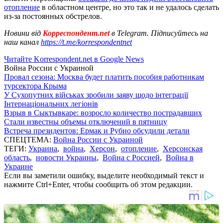
отопление
в областном центре, но это так и не удалось сделать
из-за постоянных обстрелов.
Новини від
Корреспондент.net
в Telegram. Підписуйтесь на
наш канал
https://t.me/korrespondentnet
Читайте Korrespondent.net в Google News
Война России с Украиной
Провал сезона: Москва будет платить пособия работникам
турсектора Крыма
У Сухопутних військах зробили заяву щодо інтеграції
Інтернаціональних легіонів
Взрыв в Сыктывкаре: возросло количество пострадавших
Стали известны объемы отключений в пятницу
Встреча президентов: Ермак и Рубио обсудили детали
СПЕЦТЕМА:
Война России с Украиной
ТЕГИ:
Украина
,
война
,
Херсон
,
отопление
,
Херсонская
область
,
новости Украины
,
Война с Россией
,
Война в
Украине
Если вы заметили ошибку, выделите необходимый текст и
нажмите Ctrl+Enter, чтобы сообщить об этом редакции.