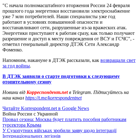
"С начала полномасштабного вторжения России 24 февраля
прошлого года энергетики восстановили электроснабжение
уже 7 млн потребителей. Наши специалисты уже год
работают в условиях повышенной опасности и
восстанавливают сети, разрушенные из-за вражеских атак.
Энергетики приступают к работам сразу, как только получают
разрешение и доступ к месту повреждения от ВСУ и ГСЧС", -
отметил генеральный директор ДТЭК Сети Александр
Фоменко.
Напомним, накануне в ДТЭК рассказали, как
возвращали свет
за год войны
.
В ДТЭК заявили о старте подготовки к следующему
отопительному сезону
Новини від
Корреспондент.net
в Telegram. Підписуйтесь на
наш канал
https://t.me/korrespondentnet
Читайте Korrespondent.net в Google News
Война России с Украиной
Провал сезона: Москва будет платить пособия работникам
турсектора Крыма
У Сухопутних військах зробили заяву щодо інтеграції
Інтернаціональних легіонів