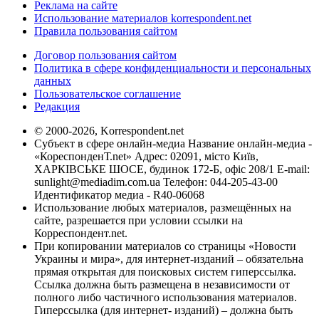
Реклама на сайте
Использование материалов korrespondent.net
Правила пользования сайтом
Договор пользования сайтом
Политика в сфере конфиденциальности и персональных
данных
Пользовательское соглашение
Редакция
© 2000-2026, Korrespondent.net
Субъект в сфере онлайн-медиа Название онлайн-медиа -
«КореспонденТ.net» Адрес: 02091, місто Київ,
ХАРКІВСЬКЕ ШОСЕ, будинок 172-Б, офіс 208/1 E-mail:
sunlight@mediadim.com.ua
Телефон: 044-205-43-00
Идентификатор медиа - R40-06068
Использование любых материалов, размещённых на
сайте, разрешается при условии ссылки на
Корреспондент.net.
При копировании материалов со страницы «Новости
Украины и мира», для интернет-изданий – обязательна
прямая открытая для поисковых систем гиперссылка.
Ссылка должна быть размещена в независимости от
полного либо частичного использования материалов.
Гиперссылка (для интернет- изданий) – должна быть