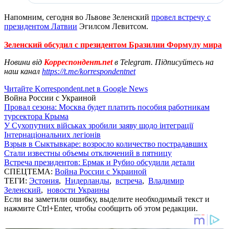
Напомним, сегодня во Львове Зеленский
провел встречу с
президентом Латвии
Эгилсом Левитсом.
Зеленский обсудил с президентом Бразилии Формулу мира
Новини від
Корреспондент.net
в Telegram. Підписуйтесь на
наш канал
https://t.me/korrespondentnet
Читайте Korrespondent.net в Google News
Война России с Украиной
Провал сезона: Москва будет платить пособия работникам
турсектора Крыма
У Сухопутних військах зробили заяву щодо інтеграції
Інтернаціональних легіонів
Взрыв в Сыктывкаре: возросло количество пострадавших
Стали известны объемы отключений в пятницу
Встреча президентов: Ермак и Рубио обсудили детали
СПЕЦТЕМА:
Война России с Украиной
ТЕГИ:
Эстония
,
Нидерланды
,
встреча
,
Владимир
Зеленский
,
новости Украины
Если вы заметили ошибку, выделите необходимый текст и
нажмите Ctrl+Enter, чтобы сообщить об этом редакции.