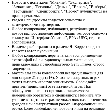
Новости с пометками "Мнение", "Экспертиза",
"Заявление", "Регионы", "Деньги", "Власть", "Выборы",
"Тест-драйв", "Спецпроекты", "Промо" публикуются на
правах рекламы.
Раздел Спецпроекты создается совместно с
коммерческими партнерами.
Любое копирование, публикация, републикация и
другое распространение информации, которое содержит
ссылку на "Интерфакс-Украина", EPA / UPG, строго
воспрещается.
Владелец веб-страницы в разделе Я- Корреспондент
является автор публикации.
Любое копирование, перепечатка и воспроизведение
фотографий и/или аудиовизуальных материалов,
принадлежащих правообладателю Getty Images, строго
запрещено.
Материалы сайта korrespondent.net предназначены для
лиц старше 21 года (21+). Участие в азартных играх
может вызвать игровую зависимость. Соблюдайте
правила (принципы) ответственной игры. При
обнаружении первых признаков зависимости
немедленно обратитесь к специалисту. Помните, что
участие в азартных играх не может являться источником
доходов или альтернативой работе. Информационный
ресурс korrespondent.net не проводит игры на реальные