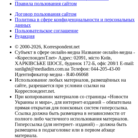
Правила пользования сайтом
Договор пользования сайтом
Политика в сфере конфиденциальности и персональных
данных
Пользовательское соглашение
Редакция
© 2000-2026, Korrespondent.net
Субъект в сфере онлайн-медиа Название онлайн-медиа -
«КореспонденТ.net» Адрес: 02091, місто Київ,
ХАРКІВСЬКЕ ШОСЕ, будинок 172-Б, офіс 208/1 E-mail:
sunlight@mediadim.com.ua
Телефон: 044-205-43-00
Идентификатор медиа - R40-06068
Использование любых материалов, размещённых на
сайте, разрешается при условии ссылки на
Корреспондент.net.
При копировании материалов со страницы «Новости
Украины и мира», для интернет-изданий – обязательна
прямая открытая для поисковых систем гиперссылка.
Ссылка должна быть размещена в независимости от
полного либо частичного использования материалов.
Гиперссылка (для интернет- изданий) – должна быть
размещена в подзаголовке или в первом абзаце
материала.