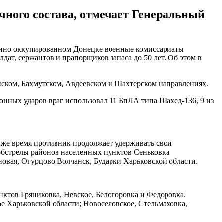
ичного состава, отмечает Генеральный
менно оккупированном Донецке военные комиссариаты
дат, сержантов и прапорщиков запаса до 50 лет. Об этом в
нском, Бахмутском, Авдеевском и Шахтерском направлениях.
ионных ударов враг использовал 11 БпЛА типа Шахед-136, 9 из
 же время противник продолжает удерживать свои
 обстрелы районов населенных пунктов Сеньковка
новая, Огурцово Волчанск, Бударки Харьковской области.
ктов Гряниковка, Невское, Белогоровка и Федоровка.
 Харьковской области; Новоселовское, Стельмаховка,