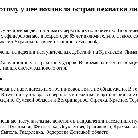
этому у нее возникла острая нехватка л
тому не прекращает принимать меры по их пополнению. Во вре
фицеров запаса в возрасте до 65 лет включительно, а также сол
 сил Украины на своей странице в Facebook.
очены на ведении наступательных действий на Купянском, Лима
 42 авиационных и 5 ракетных ударов. Во время нанесения авиац
ктивных систем залпового огня.
я
ование наступательных группировок врага не обнаружено. В то
. В течение суток враг совершил минометные и артиллерийские
олфино Сумской области и Ветеринарное, Стрелка, Красное, Тер
пешные наступательные действия в направлении населенных пун
в Путниково, Фиголовка, Двухлетняя, Гряниковка, Крахмальное
 Ямполь, Раздолевка, Федоровка Донецкой области.