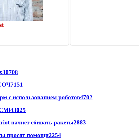
х
30708
 СОЧ
7151
рм с использованием роботов
4702
- СМИ
3025
triot начнет сбивать ракеты
2883
сты просят помощи
2254