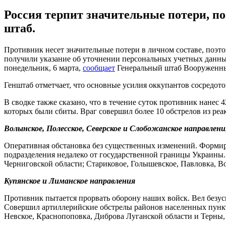
Россия терпит значительные потери, по
штаб.
Противник несет значительные потери в личном составе, поэ
получили указание об уточнении персональных учетных данных о
понедельник, 6 марта,
сообщает
Генеральный штаб Вооруженных
Генштаб отметчает, что основные усилия оккупантов сосредот
В сводке также сказано, что в течение суток противник нанес
которых были сбиты. Враг совершил более 10 обстрелов из реа
Волынское, Полесское, Северское и Слобожанское направлени
Оперативная обстановка без существенных изменений. Формир
подразделения недалеко от государственной границы Украины
Черниговской области; Стариковое, Голышевское, Павловка, В
Купянское и Лиманское направления
Противник пытается прорвать оборону наших войск. Вел безус
Совершил артиллерийские обстрелы районов населенных пункто
Невское, Краснопоповка, Диброва Луганской области и Терны,