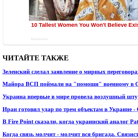
ЧИТАЙТЕ ТАКЖЕ
Зеленский сделал заявление о мирных переговора
Майора ВСП поймали на "помощи" военному в
Украина впервые в мире провела воздушный шту
Иран готовил удар по трем объектам в Украине 
В Fire Point сказали, когда украинский аналог Pa
Когда связь молчит - молчит вся бригада. Связи