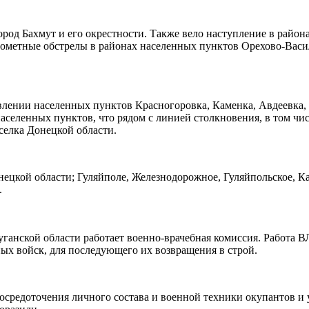
город Бахмут и его окрестности. Также вело наступление в райо
ометные обстрелы в районах населенных пунктов Орехово-Васил
лении населенных пунктов Красногоровка, Каменка, Авдеевка, 
селенных пунктов, что рядом с линией столкновения, в том чис
селка Донецкой области.
ецкой области; Гуляйполе, Железнодорожное, Гуляйпольское, Ка
.
уганской области работает военно-врачебная комиссия. Работа
ых войск, для последующего их возвращения в строй.
осредоточения личного состава и военной техники окупантов и 