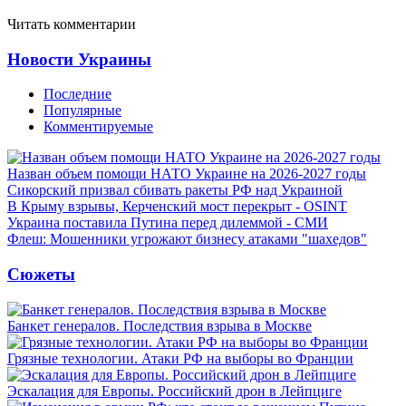
Читать комментарии
Новости Украины
Последние
Популярные
Комментируемые
Назван объем помощи НАТО Украине на 2026-2027 годы
Сикорский призвал сбивать ракеты РФ над Украиной
В Крыму взрывы, Керченский мост перекрыт - OSINT
Украина поставила Путина перед дилеммой - СМИ
Флеш: Мошенники угрожают бизнесу атаками "шахедов"
Сюжеты
Банкет генералов. Последствия взрыва в Москве
Грязные технологии. Атаки РФ на выборы во Франции
Эскалация для Европы. Российский дрон в Лейпциге