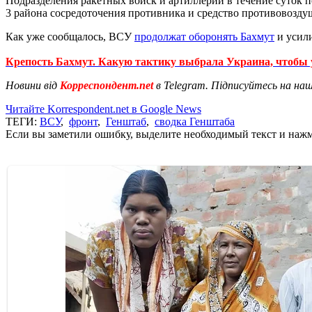
Подразделения ракетных войск и артиллерии в течение суток 
3 района сосредоточения противника и средство противовозду
Как уже сообщалось, ВСУ
продолжат оборонять Бахмут
и усили
Крепость Бахмут. Какую тактику выбрала Украина, чтобы 
Новини від
Корреспондент.net
в Telegram. Підписуйтесь на на
Читайте Korrespondent.net в Google News
ТЕГИ:
ВСУ
,
фронт
,
Генштаб
,
сводка Генштаба
Если вы заметили ошибку, выделите необходимый текст и нажми