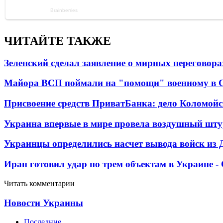
ЧИТАЙТЕ ТАКЖЕ
Зеленский сделал заявление о мирных переговора
Майора ВСП поймали на "помощи" военному в
Присвоение средств ПриватБанка: дело Коломойс
Украина впервые в мире провела воздушный шту
Украинцы определились насчет вывода войск из 
Иран готовил удар по трем объектам в Украине 
Читать комментарии
Новости Украины
Последние