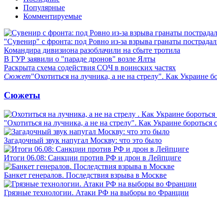
Популярные
Комментируемые
"Сувенир" с фронта: под Ровно из-за взрыва гранаты пострада
Командира дивизиона разоблачили на сбыте тротила
В ГУР заявили о "параде дронов" возле Ялты
Раскрыта схема содействия СОЧ в воинских частях
Сюжет
"Охотиться на лучника, а не на стрелу". Как Украине б
Сюжеты
"Охотиться на лучника, а не на стрелу". Как Украине бороться 
Загадочный звук напугал Москву: что это было
Итоги 06.08: Санкции против РФ и дрон в Лейпциге
Банкет генералов. Последствия взрыва в Москве
Грязные технологии. Атаки РФ на выборы во Франции