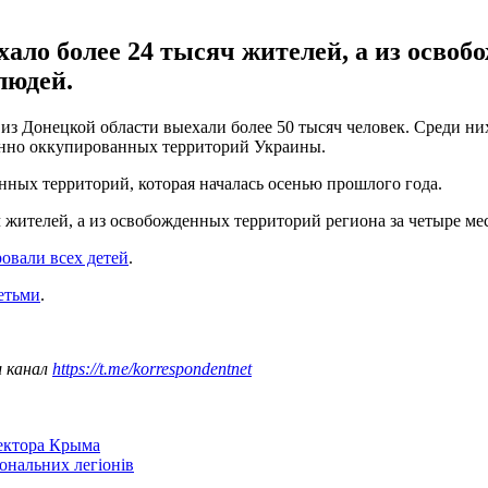
хало более 24 тысяч жителей, а из осво
людей.
, из Донецкой области выехали более 50 тысяч человек. Среди н
енно оккупированных территорий Украины.
нных территорий, которая началась осенью прошлого года.
ч жителей, а из освобожденных территорий региона за четыре ме
овали всех детей
.
етьми
.
ш канал
https://t.me/korrespondentnet
сектора Крыма
іональних легіонів