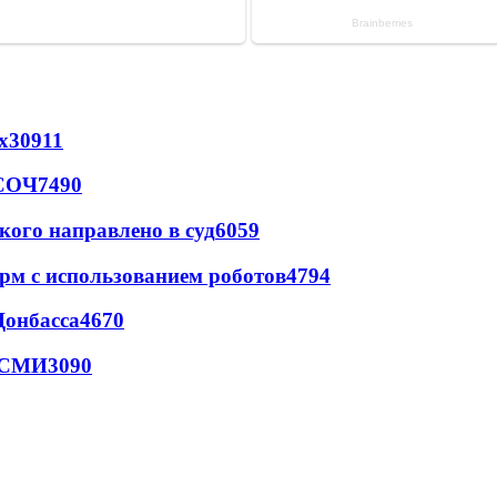
х
30911
 СОЧ
7490
кого направлено в суд
6059
рм с использованием роботов
4794
Донбасса
4670
- СМИ
3090