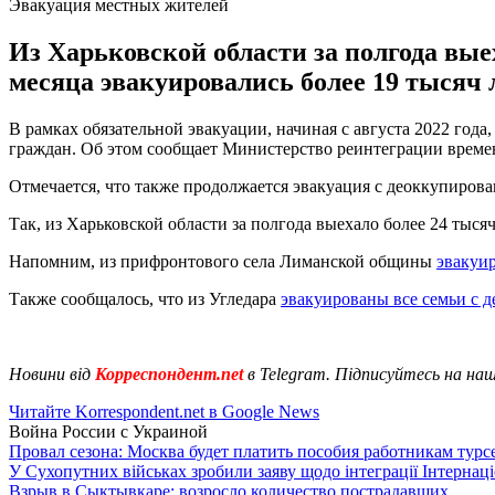
Эвакуация местных жителей
Из Харьковской области за полгода вые
месяца эвакуировались более 19 тысяч 
В рамках обязательной эвакуации, начиная с августа 2022 года
граждан. Об этом сообщает Министерство реинтеграции врем
Отмечается, что также продолжается эвакуация с деоккупирова
Так, из Харьковской области за полгода выехало более 24 тыся
Напомним, из прифронтового села Лиманской общины
эвакуир
Также сообщалось, что из Угледара
эвакуированы все семьи с д
Новини від
Корреспондент.net
в Telegram. Підписуйтесь на на
Читайте Korrespondent.net в Google News
Война России с Украиной
Провал сезона: Москва будет платить пособия работникам тур
У Сухопутних військах зробили заяву щодо інтеграції Інтернац
Взрыв в Сыктывкаре: возросло количество пострадавших