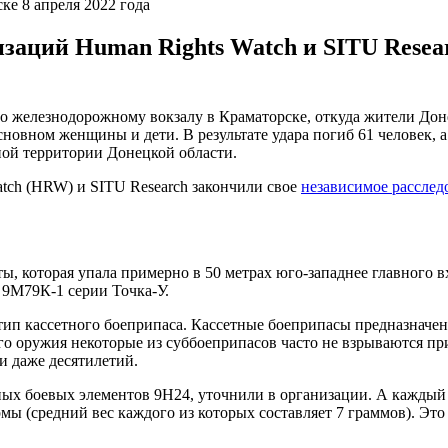
ке 8 апреля 2022 года
аций Human Rights Watch и SITU Resear
 по железнодорожному вокзалу в Краматорске, откуда жители До
сновном женщины и дети. В результате удара погиб 61 человек, 
ной территории Донецкой области.
atch (HRW) и SITU Research закончили свое
независимое расслед
, которая упала примерно в 50 метрах юго-западнее главного вх
а 9М79К-1 серии Точка-У.
тип кассетного боеприпаса. Кассетные боеприпасы предназначены 
о оружия некоторые из суббоеприпасов часто не взрываются при
и даже десятилетий.
ных боевых элементов 9Н24, уточнили в организации. А каждый 
ы (средний вес каждого из которых составляет 7 граммов). Это