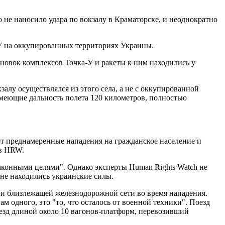
о не наносило удара по вокзалу в Краматорске, и неоднократно
-У на оккупированных территориях Украины.
ановок комплексов Точка-У и ракеты к ним находились у
алу осуществлялся из этого села, а не с оккупированной
 имеющие дальность полета 120 километров, полностью
т преднамеренные нападения на гражданское население и
 в HRW.
аконными целями". Однако эксперты Human Rights Watch не
оне находились украинские силы.
и близлежащей железнодорожной сети во время нападения.
м одного, это "то, что осталось от военной техники". Поезд
поезд длиной около 10 вагонов-платформ, перевозивший