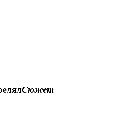
релял
Сюжет