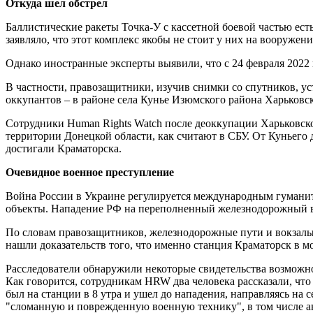
Откуда шел обстрел
Баллистические ракеты Точка-У с кассетной боевой частью ест
заявляло, что этот комплекс якобы не стоит у них на вооружени
Однако иностранные эксперты выявили, что с 24 февраля 2022
В частности, правозащитники, изучив снимки со спутников, ус
оккупантов – в районе села Кунье Изюмского района Харьковск
Сотрудники Human Rights Watch после деоккупации Харьковской
территории Донецкой области, как считают в СБУ. От Куньего 
достигали Краматорска.
Очевидное военное преступление
Война России в Украине регулируется международным гуманит
объекты. Нападение РФ на переполненный железнодорожный в
По словам правозащитников, железнодорожные пути и вокзалы
нашли доказательств того, что именно станция Краматорск в м
Расследователи обнаружили некоторые свидетельства возможн
Как говорится, сотрудникам HRW два человека рассказали, что 
был на станции в 8 утра и ушел до нападения, направляясь на 
"сломанную и поврежденную военную технику", в том числе ав