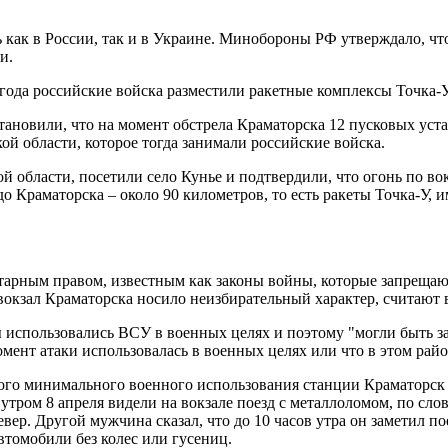
ь как в России, так и в Украине. Минобороны РФ утверждало, чт
и.
 года российские войска разместили ракетные комплексы Точка
тановили, что на момент обстрела Краматорска 12 пусковых уст
ой области, которое тогда занимали российские войска.
 области, посетили село Кунье и подтвердили, что огонь по вокз
до Краматорска – около 90 километров, то есть ракеты Точка-У,
арным правом, известным как законы войны, которые запрещаю
окзал Краматорска носило неизбирательный характер, считают
 использовались ВСУ в военных целях и поэтому "могли быть з
омент атаки использовалась в военных целях или что в этом рай
ого минимального военного использования станции Краматорск 
утром 8 апреля видели на вокзале поезд с металлоломом, по слова
север. Другой мужчина сказал, что до 10 часов утра он заметил 
томобили без колес или гусениц.