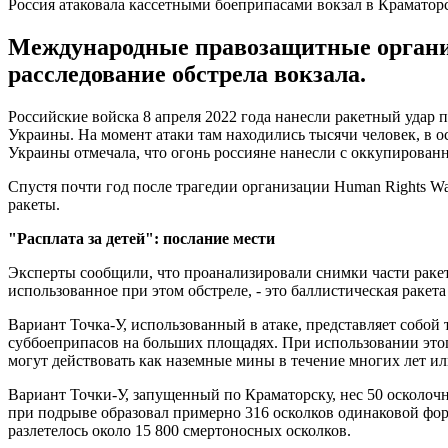
Россия атаковала кассетными боеприпасами вокзал в Краматорс
Международные правозащитные организ
расследование обстрела вокзала.
Российские войска 8 апреля 2022 года нанесли ракетный удар
Украины. На момент атаки там находились тысячи человек, в о
Украины отмечала, что огонь россияне нанесли с оккупирован
Спустя почти год после трагедии организации Human Rights W
ракеты.
"Расплата за детей": послание мести
Эксперты сообщили, что проанализировали снимки части ракеты
использованное при этом обстреле, - это баллистическая ракет
Вариант Точка-У, использованный в атаке, представляет собой 
суббоеприпасов на больших площадях. При использовании этог
могут действовать как наземные мины в течение многих лет ил
Вариант Точки-У, запущенный по Краматорску, нес 50 осколоч
при подрыве образовал примерно 316 осколков одинаковой форм
разлетелось около 15 800 смертоносных осколков.