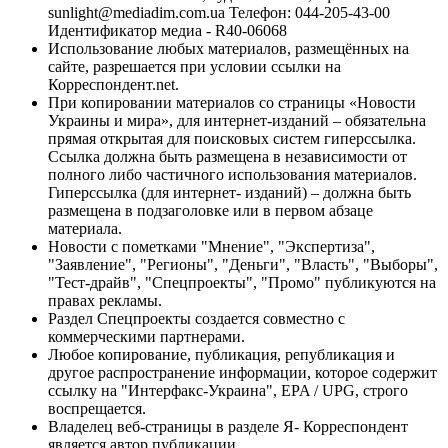
sunlight@mediadim.com.ua
Телефон: 044-205-43-00
Идентификатор медиа - R40-06068
Использование любых материалов, размещённых на
сайте, разрешается при условии ссылки на
Корреспондент.net.
При копировании материалов со страницы «Новости
Украины и мира», для интернет-изданий – обязательна
прямая открытая для поисковых систем гиперссылка.
Ссылка должна быть размещена в независимости от
полного либо частичного использования материалов.
Гиперссылка (для интернет- изданий) – должна быть
размещена в подзаголовке или в первом абзаце
материала.
Новости с пометками "Мнение", "Экспертиза",
"Заявление", "Регионы", "Деньги", "Власть", "Выборы",
"Тест-драйв", "Спецпроекты", "Промо" публикуются на
правах рекламы.
Раздел Спецпроекты создается совместно с
коммерческими партнерами.
Любое копирование, публикация, републикация и
другое распространение информации, которое содержит
ссылку на "Интерфакс-Украина", EPA / UPG, строго
воспрещается.
Владелец веб-страницы в разделе Я- Корреспондент
является автор публикации.