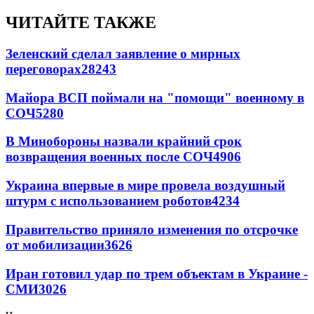
ЧИТАЙТЕ ТАКЖЕ
Зеленский сделал заявление о мирных
переговорах
28243
Майора ВСП поймали на "помощи" военному в
СОЧ
5280
В Минобороны назвали крайний срок
возвращения военных после СОЧ
4906
Украина впервые в мире провела воздушный
штурм с использованием роботов
4234
Правительство приняло изменения по отсрочке
от мобилизации
3626
Иран готовил удар по трем объектам в Украине -
СМИ
3026