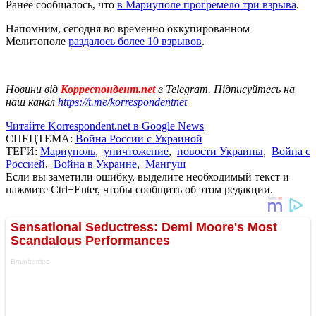
Ранее сообщалось, что
в Мариуполе прогремело три взрыва
.
Напомним, сегодня во временно оккупированном
Мелитополе
раздалось более 10 взрывов
.
Новини від
Корреспондент.net
в Telegram. Підписуйтесь на
наш канал
https://t.me/korrespondentnet
Читайте Korrespondent.net в Google News
СПЕЦТЕМА:
Война России с Украиной
ТЕГИ:
Мариуполь
,
уничтожение
,
новости Украины
,
Война с
Россией
,
Война в Украине
,
Мангуш
Если вы заметили ошибку, выделите необходимый текст и
нажмите Ctrl+Enter, чтобы сообщить об этом редакции.