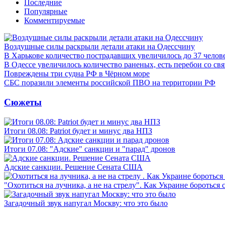
Последние
Популярные
Комментируемые
Воздушные силы раскрыли детали атаки на Одессчину
В Харькове количество пострадавших увеличилось до 37 челов
В Одессе увеличилось количество раненых, есть перебои со св
Повреждены три судна РФ в Чёрном море
СБС поразили элементы российской ПВО на территории РФ
Сюжеты
Итоги 08.08: Patriot будет и минус два НПЗ
Итоги 07.08: "Адские" санкции и "парад" дронов
Адские санкции. Решение Сената США
"Охотиться на лучника, а не на стрелу". Как Украине бороться 
Загадочный звук напугал Москву: что это было