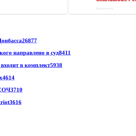
Донбасса
26877
кого направлено в суд
8411
 входит в комплект
5938
х
4614
 СОЧ
3710
riot
3616