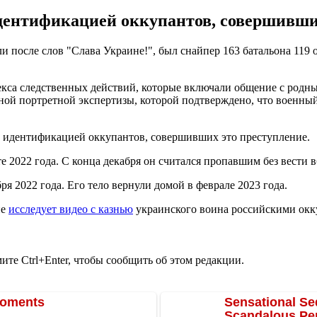
дентификацией оккупантов, совершивших
ли после слов "Слава Украине!", был снайпер 163 батальона 11
екса следственных действий, которые включали общение с родны
ной портретной экспертизы, которой подтверждено, что военны
д идентификацией оккупантов, совершивших это преступление.
2022 года. С конца декабря он считался пропавшим без вести в
ря 2022 года. Его тело вернули домой в феврале 2023 года.
не
исследует видео с казнью
украинского воина российскими окку
те Ctrl+Enter, чтобы сообщить об этом редакции.