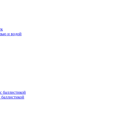
ек
язью и водой
с баллистикой