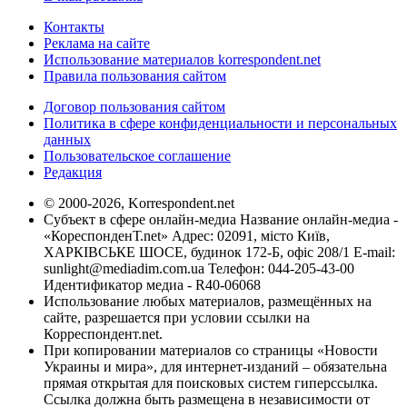
Контакты
Реклама на сайте
Использование материалов korrespondent.net
Правила пользования сайтом
Договор пользования сайтом
Политика в сфере конфиденциальности и персональных
данных
Пользовательское соглашение
Редакция
© 2000-2026, Korrespondent.net
Субъект в сфере онлайн-медиа Название онлайн-медиа -
«КореспонденТ.net» Адрес: 02091, місто Київ,
ХАРКІВСЬКЕ ШОСЕ, будинок 172-Б, офіс 208/1 E-mail:
sunlight@mediadim.com.ua
Телефон: 044-205-43-00
Идентификатор медиа - R40-06068
Использование любых материалов, размещённых на
сайте, разрешается при условии ссылки на
Корреспондент.net.
При копировании материалов со страницы «Новости
Украины и мира», для интернет-изданий – обязательна
прямая открытая для поисковых систем гиперссылка.
Ссылка должна быть размещена в независимости от