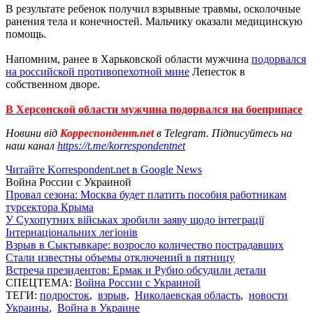
В результате ребенок получил взрывные травмы, осколочные
ранения тела и конечностей. Мальчику оказали медицинскую
помощь.
Напомним, ранее в Харьковской области мужчина
подорвался
на российской противопехотной мине
Лепесток в
собственном дворе.
В Херсонской области мужчина подорвался на боеприпасе
Новини від
Корреспондент.net
в Telegram. Підписуйтесь на
наш канал
https://t.me/korrespondentnet
Читайте Korrespondent.net в Google News
Война России с Украиной
Провал сезона: Москва будет платить пособия работникам
турсектора Крыма
У Сухопутних військах зробили заяву щодо інтеграції
Інтернаціональних легіонів
Взрыв в Сыктывкаре: возросло количество пострадавших
Стали известны объемы отключений в пятницу
Встреча президентов: Ермак и Рубио обсудили детали
СПЕЦТЕМА:
Война России с Украиной
ТЕГИ:
подросток
,
взрыв
,
Николаевская область
,
новости
Украины
,
Война в Украине