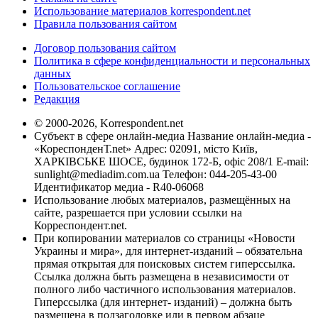
Использование материалов korrespondent.net
Правила пользования сайтом
Договор пользования сайтом
Политика в сфере конфиденциальности и персональных
данных
Пользовательское соглашение
Редакция
© 2000-2026, Korrespondent.net
Субъект в сфере онлайн-медиа Название онлайн-медиа -
«КореспонденТ.net» Адрес: 02091, місто Київ,
ХАРКІВСЬКЕ ШОСЕ, будинок 172-Б, офіс 208/1 E-mail:
sunlight@mediadim.com.ua
Телефон: 044-205-43-00
Идентификатор медиа - R40-06068
Использование любых материалов, размещённых на
сайте, разрешается при условии ссылки на
Корреспондент.net.
При копировании материалов со страницы «Новости
Украины и мира», для интернет-изданий – обязательна
прямая открытая для поисковых систем гиперссылка.
Ссылка должна быть размещена в независимости от
полного либо частичного использования материалов.
Гиперссылка (для интернет- изданий) – должна быть
размещена в подзаголовке или в первом абзаце