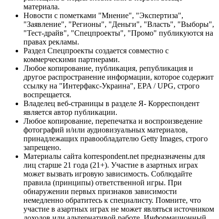
материала.
Новости с пометками "Мнение", "Экспертиза",
"Заявление", "Регионы", "Деньги", "Власть", "Выборы",
"Тест-драйв", "Спецпроекты", "Промо" публикуются на
правах рекламы.
Раздел Спецпроекты создается совместно с
коммерческими партнерами.
Любое копирование, публикация, републикация и
другое распространение информации, которое содержит
ссылку на "Интерфакс-Украина", EPA / UPG, строго
воспрещается.
Владелец веб-страницы в разделе Я- Корреспондент
является автор публикации.
Любое копирование, перепечатка и воспроизведение
фотографий и/или аудиовизуальных материалов,
принадлежащих правообладателю Getty Images, строго
запрещено.
Материалы сайта korrespondent.net предназначены для
лиц старше 21 года (21+). Участие в азартных играх
может вызвать игровую зависимость. Соблюдайте
правила (принципы) ответственной игры. При
обнаружении первых признаков зависимости
немедленно обратитесь к специалисту. Помните, что
участие в азартных играх не может являться источником
доходов или альтернативой работе. Информационный