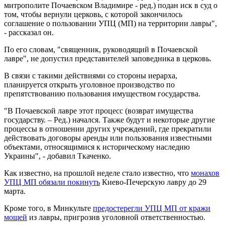
митрополите Почаевском Владимире - ред.) подан иск в суд о
том, чтобы вернули церковь, с которой закончилось
соглашение о пользовании УПЦ (МП) на территории лавры",
- рассказал он.
По его словам, "священник, руководящий в Почаевской
лавре", не допустил представителей заповедника в церковь.
В связи с такими действиями со стороны иерарха,
планируется открыть уголовное производство по
препятствованию пользования имуществом государства.
"В Почаевской лавре этот процесс (возврат имущества
государству. – Ред.) начался. Также будут и некоторые другие
процессы в отношении других учреждений, где прекратили
действовать договоры аренды или пользования известными
объектами, относящимися к историческому наследию
Украины", - добавил Ткаченко.
Как известно, на прошлой неделе стало известно, что
монахов
УПЦ МП обязали покинуть
Киево-Печерскую лавру до 29
марта.
Кроме того, в Минкульте
предостерегли УПЦ МП от кражи
мощей
из лавры, пригрозив уголовной ответственностью.