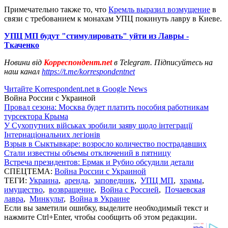
Примечательно также то, что
Кремль выразил возмущение
в
связи с требованием к монахам УПЦ покинуть лавру в Киеве.
УПЦ МП будут "стимулировать" уйти из Лавры -
Ткаченко
Новини від
Корреспондент.net
в Telegram. Підписуйтесь на
наш канал
https://t.me/korrespondentnet
Читайте Korrespondent.net в Google News
Война России с Украиной
Провал сезона: Москва будет платить пособия работникам
турсектора Крыма
У Сухопутних військах зробили заяву щодо інтеграції
Інтернаціональних легіонів
Взрыв в Сыктывкаре: возросло количество пострадавших
Стали известны объемы отключений в пятницу
Встреча президентов: Ермак и Рубио обсудили детали
СПЕЦТЕМА:
Война России с Украиной
ТЕГИ:
Украина
,
аренда
,
заповедник
,
УПЦ МП
,
храмы
,
имущество
,
возвращение
,
Война с Россией
,
Почаевская
лавра
,
Минкульт
,
Война в Украине
Если вы заметили ошибку, выделите необходимый текст и
нажмите Ctrl+Enter, чтобы сообщить об этом редакции.