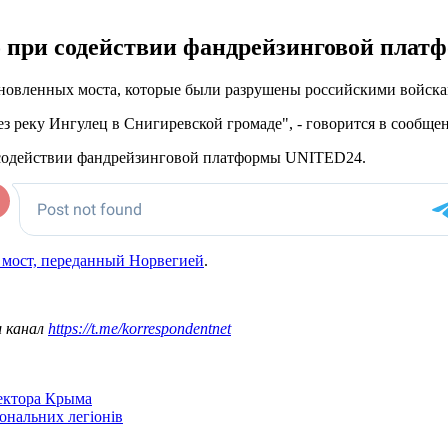
о при содействии фандрейзинговой пла
становленных моста, которые были разрушены российскими войс
ез реку Ингулец в Снигиревской громаде", - говорится в сообще
и содействии фандрейзинговой платформы UNITED24.
 мост, переданный Норвегией
.
ш канал
https://t.me/korrespondentnet
сектора Крыма
іональних легіонів