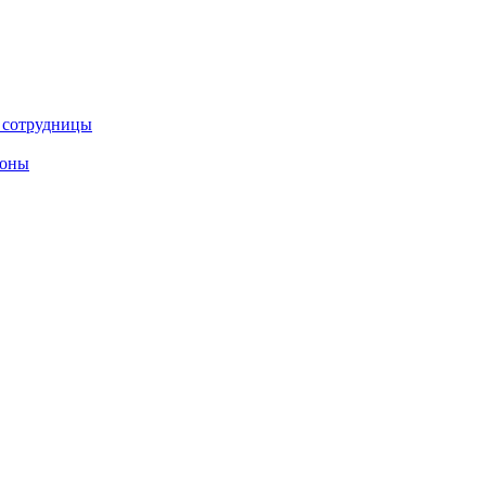
е сотрудницы
роны