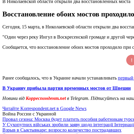
В Николаевской области открыли два восстановленных моста
Восстановление обоих мостов проходил
Сегодня, 15 марта, в Николаевской области открыли два вос
"Один через реку Ингул в Воскресенской громаде и другой чер
Сообщается, что восстановление обоих мостов проходило пр
Ранее сообщалось, что в Украине начали устанавливать
первый
В Украину прибыла партия временных мостов от Швеции
Новини від
Корреспондент.net
в Telegram. Підписуйтесь на на
Читайте Korrespondent.net в Google News
Война России с Украиной
Провал сезона: Москва будет платить пособия работникам тур
У Сухопутних військах зробили заяву щодо інтеграції Інтернац
Взрыв в Сыктывкаре: возросло количество пострадавших