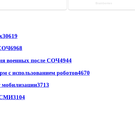
х
30619
 СОЧ
6968
ия военных после СОЧ
4944
рм с использованием роботов
4670
т мобилизации
3713
- СМИ
3104