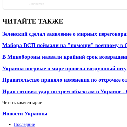
ЧИТАЙТЕ ТАКЖЕ
Зеленский сделал заявление о мирных переговора
Майора ВСП поймали на "помощи" военному в
В Минобороны назвали крайний срок возвращен
Украина впервые в мире провела воздушный шту
Правительство приняло изменения по отсрочке о
Иран готовил удар по трем объектам в Украине 
Читать комментарии
Новости Украины
Последние