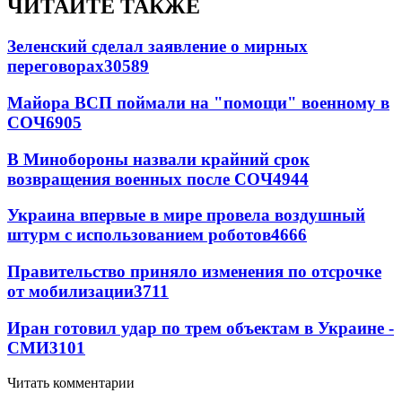
ЧИТАЙТЕ ТАКЖЕ
Зеленский сделал заявление о мирных
переговорах
30589
Майора ВСП поймали на "помощи" военному в
СОЧ
6905
В Минобороны назвали крайний срок
возвращения военных после СОЧ
4944
Украина впервые в мире провела воздушный
штурм с использованием роботов
4666
Правительство приняло изменения по отсрочке
от мобилизации
3711
Иран готовил удар по трем объектам в Украине -
СМИ
3101
Читать комментарии