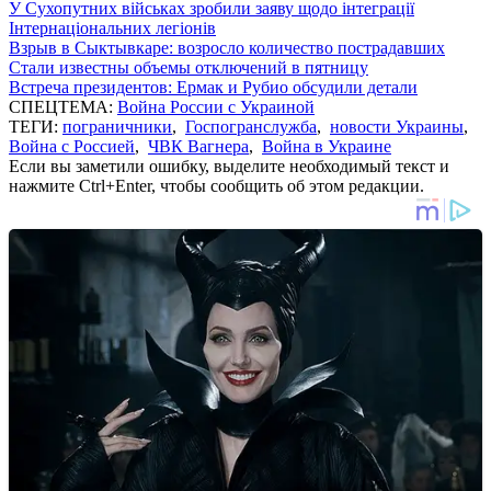
У Сухопутних військах зробили заяву щодо інтеграції
Інтернаціональних легіонів
Взрыв в Сыктывкаре: возросло количество пострадавших
Стали известны объемы отключений в пятницу
Встреча президентов: Ермак и Рубио обсудили детали
СПЕЦТЕМА:
Война России с Украиной
ТЕГИ:
пограничники
,
Госпогранслужба
,
новости Украины
,
Война с Россией
,
ЧВК Вагнера
,
Война в Украине
Если вы заметили ошибку, выделите необходимый текст и
нажмите Ctrl+Enter, чтобы сообщить об этом редакции.