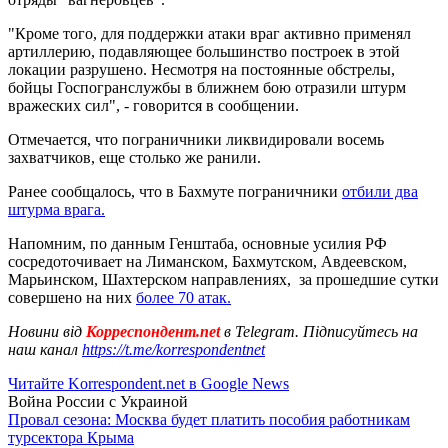
"Кроме того, для поддержки атаки враг активно применял
артиллерию, подавляющее большинство построек в этой
локации разрушено. Несмотря на постоянные обстрелы,
бойцы Госпогранслужбы в ближнем бою отразили штурм
вражеских сил", - говорится в сообщении.
Отмечается, что пограничники ликвидировали восемь
захватчиков, еще столько же ранили.
Ранее сообщалось, что в Бахмуте пограничники
отбили два
штурма врага.
Напомним, по данным Генштаба, основные усилия РФ
сосредоточивает на Лиманском, Бахмутском, Авдеевском,
Марьинском, Шахтерском направлениях, за прошедшие сутки
совершено на них
более 70 атак.
Новини від
Корреспондент.net
в Telegram. Підписуйтесь на
наш канал
https://t.me/korrespondentnet
Читайте Korrespondent.net в Google News
Война России с Украиной
Провал сезона: Москва будет платить пособия работникам
турсектора Крыма