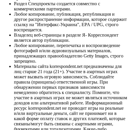
Раздел Спецпроекты создается совместно с
коммерческими партнерами.
Любое копирование, публикация, републикация и
другое распространение информации, которое содержит
ссылку на "Интерфакс-Украина", EPA / UPG, строго
воспрещается.
Владелец веб-страницы в разделе Я- Корреспондент
является автор публикации.
Любое копирование, перепечатка и воспроизведение
фотографий и/или аудиовизуальных материалов,
принадлежащих правообладателю Getty Images, строго
запрещено.
Материалы сайта korrespondent.net предназначены для
лиц старше 21 года (21+). Участие в азартных играх
может вызвать игровую зависимость. Соблюдайте
правила (принципы) ответственной игры. При
обнаружении первых признаков зависимости
немедленно обратитесь к специалисту. Помните, что
участие в азартных играх не может являться источником
доходов или альтернативой работе. Информационный
ресурс korrespondent.net не проводит игры на реальные
и/или виртуальные деньги, сайт не принимает ни в
какой форме оплату ставок и других платежей, которые
связаны/могут быть связаны с азартными играми,
букмекерами или тотализаторами. Какие-либо