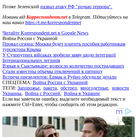
Позже Зеленский
назвал атаку РФ "ночью террора".
Новини від
Корреспондент.net
в Telegram. Підписуйтесь на
наш канал
https://t.me/korrespondentnet
Читайте Korrespondent.net в Google News
Война России с Украиной
Провал сезона: Москва будет платить пособия работникам
турсектора Крыма
У Сухопутних військах зробили заяву щодо інтеграції
Інтернаціональних легіонів
Взрыв в Сыктывкаре: возросло количество пострадавших
Стали известны объемы отключений в пятницу
Встреча президентов: Ермак и Рубио обсудили детали
СПЕЦТЕМА:
Война России с Украиной
ТЕГИ:
Запорожье
,
ракета
,
обстрел
,
многодетные
,
новости
Украины
,
Война с Россией
,
Война в Украине
Если вы заметили ошибку, выделите необходимый текст и
нажмите Ctrl+Enter, чтобы сообщить об этом редакции.