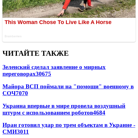
ЧИТАЙТЕ ТАКЖЕ
Зеленский сделал заявление о мирных
переговорах
30675
Майора ВСП поймали на "помощи" военному в
СОЧ
7070
Украина впервые в мире провела воздушный
штурм с использованием роботов
4684
Иран готовил удар по трем объектам в Украине -
СМИ
3011