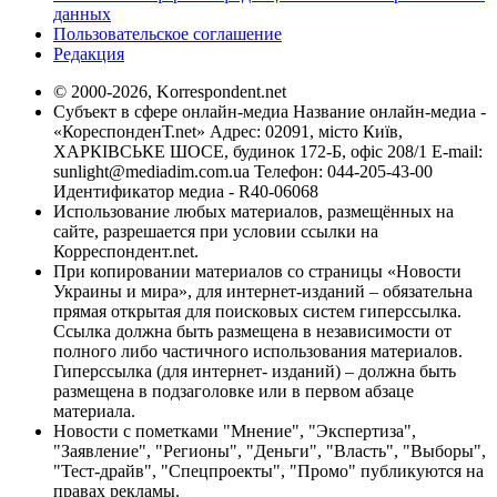
данных
Пользовательское соглашение
Редакция
© 2000-2026, Korrespondent.net
Субъект в сфере онлайн-медиа Название онлайн-медиа -
«КореспонденТ.net» Адрес: 02091, місто Київ,
ХАРКІВСЬКЕ ШОСЕ, будинок 172-Б, офіс 208/1 E-mail:
sunlight@mediadim.com.ua
Телефон: 044-205-43-00
Идентификатор медиа - R40-06068
Использование любых материалов, размещённых на
сайте, разрешается при условии ссылки на
Корреспондент.net.
При копировании материалов со страницы «Новости
Украины и мира», для интернет-изданий – обязательна
прямая открытая для поисковых систем гиперссылка.
Ссылка должна быть размещена в независимости от
полного либо частичного использования материалов.
Гиперссылка (для интернет- изданий) – должна быть
размещена в подзаголовке или в первом абзаце
материала.
Новости с пометками "Мнение", "Экспертиза",
"Заявление", "Регионы", "Деньги", "Власть", "Выборы",
"Тест-драйв", "Спецпроекты", "Промо" публикуются на
правах рекламы.