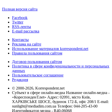
Полная версия сайта
Facebook
Twitter
RSS-ленты
E-mail рассылка
Контакты
Реклама на сайте
Использование материалов korrespondent.net
Правила пользования сайтом
Договор пользования сайтом
Политика в сфере конфиденциальности и персональных
данных
Пользовательское соглашение
Редакция
© 2000-2026, Korrespondent.net
Субъект в сфере онлайн-медиа Название онлайн-медиа -
«КореспонденТ.net» Адрес: 02091, місто Київ,
ХАРКІВСЬКЕ ШОСЕ, будинок 172-Б, офіс 208/1 E-mail:
sunlight@mediadim.com.ua
Телефон: 044-205-43-00
Идентификатор медиа - R40-06068