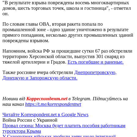
"В результате взрыва повреждены восемь многоквартирных
домов, шесть торговых точек, школа и гостиница", - отметил
он.
По словам главы ОВА, вторая ракета попала по
промышленной зоне - одно здание уничтожено в результате
прямого попадания, несколько других промышленных зданий
повреждены взрывом.
Напомним, войска РФ за прошедшие сутки 67 раз обстреляли
территорию Херсонской области, выпустив 301 снаряд из
тяжелой артиллерии и Градов.
Есть погибшие и раненые.
Также россияне вчера обстреляли
Днепропетровскую,
Донецкую и Запорожскую области.
Новини від
Корреспондент.net
в Telegram. Підписуйтесь на
наш канал
https://t.me/korrespondentnet
Читайте Korrespondent.net в Google News
Война России с Украиной
Провал сезона: Москва будет платить пособия работникам
турсектора Крыма
У Сухопутних військах зробили заяву щодо інтеграції