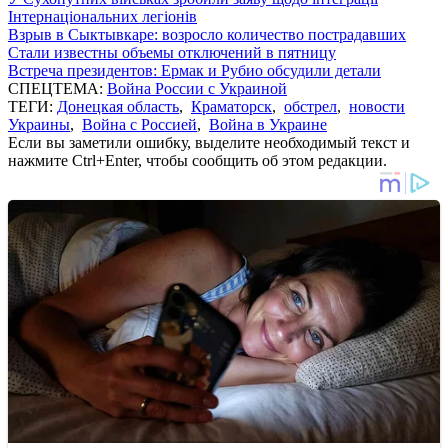
Інтернаціональних легіонів
Взрыв в Сыктывкаре: возросло количество пострадавших
Стали известны объемы отключений в пятницу
Встреча президентов: Ермак и Рубио обсудили детали
СПЕЦТЕМА:
Война России с Украиной
ТЕГИ:
Донецкая область
,
Краматорск
,
обстрел
,
новости
Украины
,
Война с Россией
,
Война в Украине
Если вы заметили ошибку, выделите необходимый текст и
нажмите Ctrl+Enter, чтобы сообщить об этом редакции.