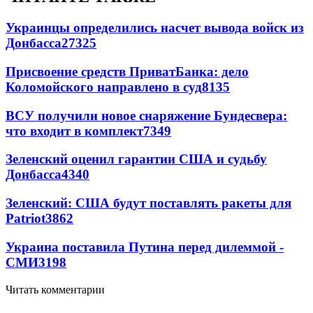
Украинцы определились насчет вывода войск из
Донбасса
27325
Присвоение средств ПриватБанка: дело
Коломойского направлено в суд
8135
ВСУ получили новое снаряжение Бундесвера:
что входит в комплект
7349
Зеленский оценил гарантии США и судьбу
Донбасса
4340
Зеленский: США будут поставлять ракеты для
Patriot
3862
Украина поставила Путина перед дилеммой -
СМИ
3198
Читать комментарии