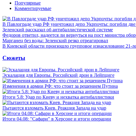
Популярные
Комментируемые
В Павлограде удар РФ уничтожил депо Укрпочты: погибли дв
Зеленский рассказал об антибаллистической системе
Федоров ответил, надеется ли вернуться на пост министра обо
Марганец без воды: Зеленский резко отреагировал
В Киевской области произошло групповое изнасилование 21-л
Сюжеты
Эскалация для Европы. Российский дрон в Лейпциге
Изменения в армии РФ: что стоит за решением Путина
Итоги 5.8: Удар по Киеву и нехватка антибаллистики
Пытаются взломать Киев. Реакция Запада на удар
Итоги 04.08: "Сафари" в Херсоне и итоги операции