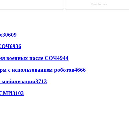
х
30609
 СОЧ
6936
ия военных после СОЧ
4944
рм с использованием роботов
4666
т мобилизации
3713
- СМИ
3103