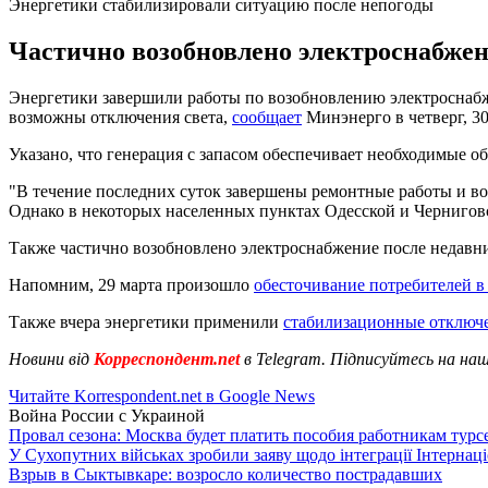
Энергетики стабилизировали ситуацию после непогоды
Частично возобновлено электроснабжени
Энергетики завершили работы по возобновлению электроснабж
возможны отключения света,
сообщает
Минэнерго в четверг, 30
Указано, что генерация с запасом обеспечивает необходимые о
"В течение последних суток завершены ремонтные работы и в
Однако в некоторых населенных пунктах Одесской и Чернигов
Также частично возобновлено электроснабжение после недавни
Напомним, 29 марта произошло
обесточивание потребителей в 
Также вчера энергетики применили
стабилизационные отключе
Новини від
Корреспондент.net
в Telegram. Підписуйтесь на на
Читайте Korrespondent.net в Google News
Война России с Украиной
Провал сезона: Москва будет платить пособия работникам тур
У Сухопутних військах зробили заяву щодо інтеграції Інтернац
Взрыв в Сыктывкаре: возросло количество пострадавших