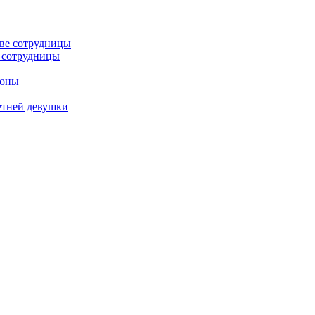
е сотрудницы
роны
етней девушки