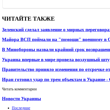
ЧИТАЙТЕ ТАКЖЕ
Зеленский сделал заявление о мирных переговора
Майора ВСП поймали на "помощи" военному в
В Минобороны назвали крайний срок возвращен
Украина впервые в мире провела воздушный шту
Правительство приняло изменения по отсрочке о
Иран готовил удар по трем объектам в Украине 
Читать комментарии
Новости Украины
Последние