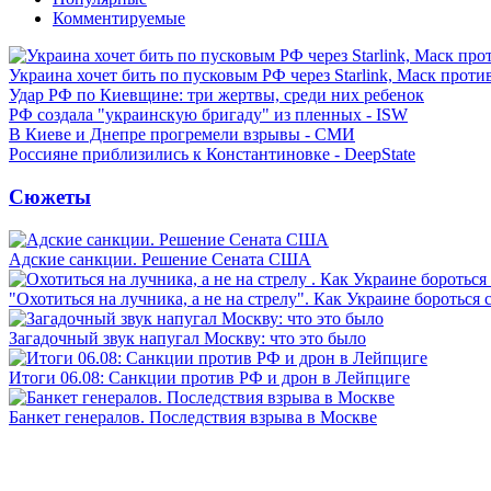
Комментируемые
Украина хочет бить по пусковым РФ через Starlink, Маск прот
Удар РФ по Киевщине: три жертвы, среди них ребенок
РФ создала "украинскую бригаду" из пленных - ISW
В Киеве и Днепре прогремели взрывы - СМИ
Россияне приблизились к Константиновке - DeepState
Сюжеты
Адские санкции. Решение Сената США
"Охотиться на лучника, а не на стрелу". Как Украине бороться 
Загадочный звук напугал Москву: что это было
Итоги 06.08: Санкции против РФ и дрон в Лейпциге
Банкет генералов. Последствия взрыва в Москве