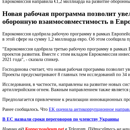
Еврокомиссия направила €1,2 миллиарда на развитие оборонн
Новая рабочая программа позволит ув
оборонную взаимосовместимость в Евро
Еврокомиссия одобрила рабочую программу в рамках Европей
в этой сфере на сумму 1,2 миллиарда евро. Об этом сообщила
"Еврокомиссия одобрила третью рабочую программу в рамках 
проектов развития. Вместе с этим вкладом Еврокомиссия инвес
2021 года", - сказала спикер.
Господинова считает, что новая рабочая программа позволит
Проекты предусматривают 8 главных тем исследований по 34 
Исследования, в частности, направлены на развитие новых си
артиллерийским огнем. Важным направлением также является р
Предполагается привлечение к реализации инновационных прое
Ранее сообщалось. Что
ЕК оценила антикоррупционное направ
В ЕС назвали сроки переговоров по членству Украины
Новини від
Корреспондент.net
в Telegram. Підписуйтесь на на