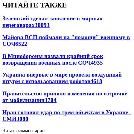
ЧИТАЙТЕ ТАКЖЕ
Зеленский сделал заявление о мирных
переговорах
30093
Майора ВСП поймали на "помощи" военному в
СОЧ
6522
В Минобороны назвали крайний срок
возвращения военных после СОЧ
4935
Украина впервые в мире провела воздушный
штурм с использованием роботов
4618
Правительство приняло изменения по отсрочке
от мобилизации
3704
Иран готовил удар по трем объектам в Украине -
СМИ
3080
Читать комментарии