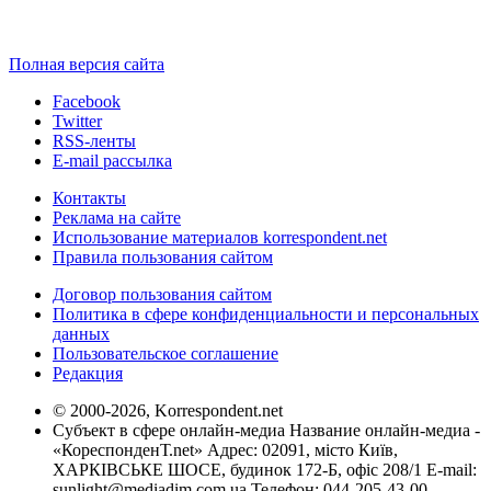
Полная версия сайта
Facebook
Twitter
RSS-ленты
E-mail рассылка
Контакты
Реклама на сайте
Использование материалов korrespondent.net
Правила пользования сайтом
Договор пользования сайтом
Политика в сфере конфиденциальности и персональных
данных
Пользовательское соглашение
Редакция
© 2000-2026, Korrespondent.net
Субъект в сфере онлайн-медиа Название онлайн-медиа -
«КореспонденТ.net» Адрес: 02091, місто Київ,
ХАРКІВСЬКЕ ШОСЕ, будинок 172-Б, офіс 208/1 E-mail:
sunlight@mediadim.com.ua
Телефон: 044-205-43-00