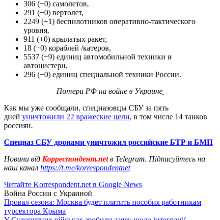
306 (+0) самолетов,
291 (+0) вертолет,
2249 (+1) беспилотников оперативно-тактического
уровня,
911 (+0) крылатых ракет,
18 (+0) кораблей /катеров,
5537 (+9) единиц автомобильной техники и
автоцистерн,
296 (+0) единиц специальной техники России.
Потери РФ на войне в Украине
Как мы уже сообщали, спецназовцы СБУ за пять
дней
уничтожили 22 вражеские цели
, в том числе 14 танков
россиян.
Спецназ СБУ дронами уничтожил российские БТР и БМП
Новини від
Корреспондент.net
в Telegram. Підписуйтесь на
наш канал
https://t.me/korrespondentnet
Читайте Korrespondent.net в Google News
Война России с Украиной
Провал сезона: Москва будет платить пособия работникам
турсектора Крыма
У Сухопутних військах зробили заяву щодо інтеграції