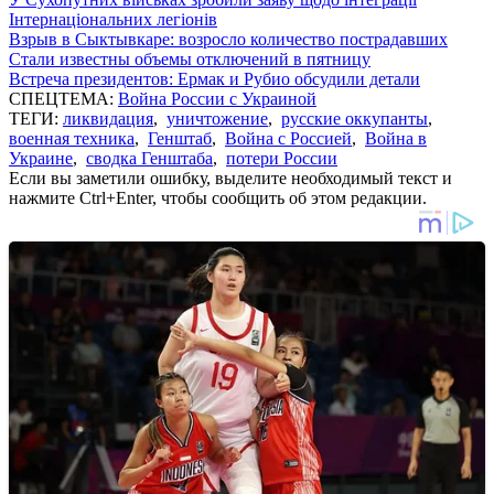
Інтернаціональних легіонів
Взрыв в Сыктывкаре: возросло количество пострадавших
Стали известны объемы отключений в пятницу
Встреча президентов: Ермак и Рубио обсудили детали
СПЕЦТЕМА:
Война России с Украиной
ТЕГИ:
ликвидация
,
уничтожение
,
русские оккупанты
,
военная техника
,
Генштаб
,
Война с Россией
,
Война в
Украине
,
сводка Генштаба
,
потери России
Если вы заметили ошибку, выделите необходимый текст и
нажмите Ctrl+Enter, чтобы сообщить об этом редакции.