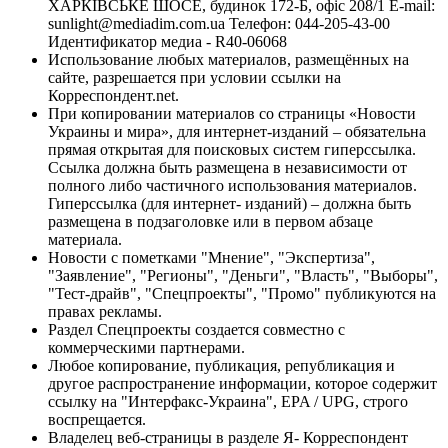
ХАРКІВСЬКЕ ШОСЕ, будинок 172-Б, офіс 208/1 E-mail:
sunlight@mediadim.com.ua
Телефон: 044-205-43-00
Идентификатор медиа - R40-06068
Использование любых материалов, размещённых на
сайте, разрешается при условии ссылки на
Корреспондент.net.
При копировании материалов со страницы «Новости
Украины и мира», для интернет-изданий – обязательна
прямая открытая для поисковых систем гиперссылка.
Ссылка должна быть размещена в независимости от
полного либо частичного использования материалов.
Гиперссылка (для интернет- изданий) – должна быть
размещена в подзаголовке или в первом абзаце
материала.
Новости с пометками "Мнение", "Экспертиза",
"Заявление", "Регионы", "Деньги", "Власть", "Выборы",
"Тест-драйв", "Спецпроекты", "Промо" публикуются на
правах рекламы.
Раздел Спецпроекты создается совместно с
коммерческими партнерами.
Любое копирование, публикация, републикация и
другое распространение информации, которое содержит
ссылку на "Интерфакс-Украина", EPA / UPG, строго
воспрещается.
Владелец веб-страницы в разделе Я- Корреспондент