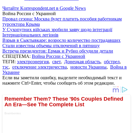
Читайте Korrespondent.net в Google News
Война России с Украиной
Провал сезона: Москва будет платить пособия работникам
турсектора Крыма
У Сухопутних військах зробили заяву щодо інтеграції
Інтернаціональних легіонів
Взрыв в Сыктывкаре: возросло количество пострадавших
Стали известны объемы отключений в пятницу
Встреча президентов: Ермак и Рубио обсудили детали
СПЕЦТЕМА:
Война России с Украиной
ТЕГИ:
электроэнергия
,
свет
,
Донецкая область
,
обстрел
,
тэс
,
отключение электричества
,
новости Украины
,
Война в
Украине
Если вы заметили ошибку, выделите необходимый текст и
нажмите Ctrl+Enter, чтобы сообщить об этом редакции.