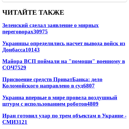
ЧИТАЙТЕ ТАКЖЕ
Зеленский сделал заявление о мирных
переговорах
30975
Украинцы определились насчет вывода войск из
Донбасса
10143
Майора ВСП поймали на "помощи" военному в
СОЧ
7529
Присвоение средств ПриватБанка: дело
Коломойского направлено в суд
6807
Украина впервые в мире провела воздушный
штурм с использованием роботов
4809
Иран готовил удар по трем объектам в Украине -
СМИ
3121