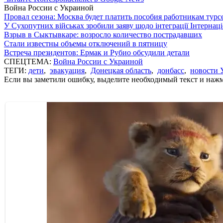
Война России с Украиной
Провал сезона: Москва будет платить пособия работникам тур
У Сухопутних військах зробили заяву щодо інтеграції Інтернац
Взрыв в Сыктывкаре: возросло количество пострадавших
Стали известны объемы отключений в пятницу
Встреча президентов: Ермак и Рубио обсудили детали
СПЕЦТЕМА:
Война России с Украиной
ТЕГИ:
дети
,
эвакуация
,
Донецкая область
,
донбасс
,
новости 
Если вы заметили ошибку, выделите необходимый текст и нажми