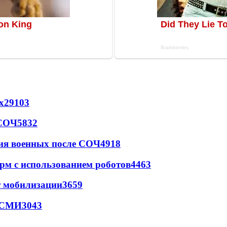
х
29103
 СОЧ
5832
ия военных после СОЧ
4918
рм с использованием роботов
4463
т мобилизации
3659
- СМИ
3043