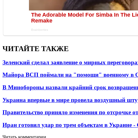
ЧИТАЙТЕ ТАКЖЕ
Зеленский сделал заявление о мирных переговора
Майора ВСП поймали на "помощи" военному в
В Минобороны назвали крайний срок возвращен
Украина впервые в мире провела воздушный шту
Правительство приняло изменения по отсрочке о
Иран готовил удар по трем объектам в Украине 
Читать комментарии