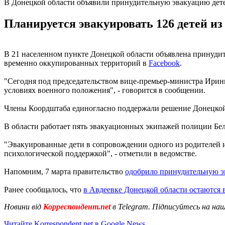
В Донецкой области объявили принудительную эвакуацию дет
Планируется эвакуировать 126 детей из 
В 21 населенном пункте Донецкой области объявлена принудит
временно оккупированных территорий в
Facebook
.
"Сегодня под председательством вице-премьер-министра Ирин
условиях военного положения", - говорится в сообщении.
Члены Коордштаба единогласно поддержали решение Донецкой 
В области работает пять эвакуационных экипажей полиции Бе
"Эвакуированные дети в сопровождении одного из родителей 
психологической поддержкой", - отметили в ведомстве.
Напомним, 7 марта правительство
одобрило принудительную э
Ранее сообщалось, что
в Авдеевке Донецкой области остаются 
Новини від
Корреспондент.net
в Telegram. Підписуйтесь на на
Читайте Korrespondent.net в Google News