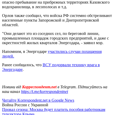
опасно пребывание на прибрежных территориях Каховского
водохранилища, в лесополосах и т.д.
Орлов также сообщил, что войска РФ системно обстреливают
населенные пункты Запорожской и Днепропетровской
областей.
"Они делают это из соседних сел, по береговой линии,
промышленных площадок городских предприятий, и даже с
окрестностей жилых кварталов Энергодара, - заявил мэр.
Напомним, в Энергодаре
участились случаи похищения
людей.
Ранее сообщалось, что
ВСУ подорвали технику врага в
Энергодаре
.
Новини від
Корреспондент.net
в Telegram. Підписуйтесь на
наш канал
https://t.me/korrespondentnet
Читайте Korrespondent.net в Google News
Война России с Украиной
Провал сезона: Москва будет платить пособия работникам
турсектора Крыма