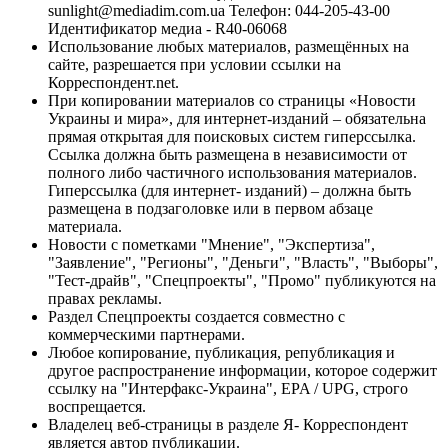
sunlight@mediadim.com.ua
Телефон: 044-205-43-00
Идентификатор медиа - R40-06068
Использование любых материалов, размещённых на
сайте, разрешается при условии ссылки на
Корреспондент.net.
При копировании материалов со страницы «Новости
Украины и мира», для интернет-изданий – обязательна
прямая открытая для поисковых систем гиперссылка.
Ссылка должна быть размещена в независимости от
полного либо частичного использования материалов.
Гиперссылка (для интернет- изданий) – должна быть
размещена в подзаголовке или в первом абзаце
материала.
Новости с пометками "Мнение", "Экспертиза",
"Заявление", "Регионы", "Деньги", "Власть", "Выборы",
"Тест-драйв", "Спецпроекты", "Промо" публикуются на
правах рекламы.
Раздел Спецпроекты создается совместно с
коммерческими партнерами.
Любое копирование, публикация, републикация и
другое распространение информации, которое содержит
ссылку на "Интерфакс-Украина", EPA / UPG, строго
воспрещается.
Владелец веб-страницы в разделе Я- Корреспондент
является автор публикации.