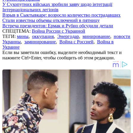
У Сухопутних військах зробили заяву щодо інтеграції
Інтернаціональних легіонів
Взрыв в Сыктывкаре: возросло количество пострадавших
Стали известны объемы отключений в пятницу
Встреча президентов: Ермак и Рубио обсудили детали
СПЕЦТЕМА:
Война России с Украиной
ТЕГИ:
мины
,
оккупация
,
Энергодар
,
минирование
,
новости
Украины
,
заминирование
,
Война с Россией
,
Война в
Украине
Если вы заметили ошибку, выделите необходимый текст и
нажмите Ctrl+Enter, чтобы сообщить об этом редакции.