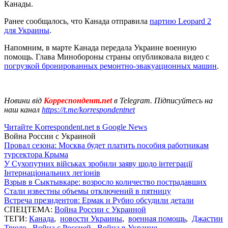
Канады.
Ранее сообщалось, что Канада отправила
партию Leopard 2
для Украины
.
Напомним, в марте Канада передала Украине военную
помощь. Глава Минобороны страны опубликовала видео с
погрузкой бронированных ремонтно-эвакуационных машин
.
Новини від
Корреспондент.net
в Telegram. Підписуйтесь на
наш канал
https://t.me/korrespondentnet
Читайте Korrespondent.net в Google News
Война России с Украиной
Провал сезона: Москва будет платить пособия работникам
турсектора Крыма
У Сухопутних військах зробили заяву щодо інтеграції
Інтернаціональних легіонів
Взрыв в Сыктывкаре: возросло количество пострадавших
Стали известны объемы отключений в пятницу
Встреча президентов: Ермак и Рубио обсудили детали
СПЕЦТЕМА:
Война России с Украиной
ТЕГИ:
Канада
,
новости Украины
,
военная помощь
,
Джастин
Трюдо
,
Война с Россией
,
Война в Украине