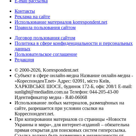
E-mail рассылка
Контакты
Реклама на сайте
Использование материалов korrespondent.net
Правила пользования сайтом
Договор пользования сайтом
Политика в сфере конфиденциальности и персональных
данных
Пользовательское соглашение
Редакция
© 2000-2026, Korrespondent.net
Субъект в сфере онлайн-медиа Название онлайн-медиа -
«КореспонденТ.net» Адрес: 02091, місто Київ,
ХАРКІВСЬКЕ ШОСЕ, будинок 172-Б, офіс 208/1 E-mail:
sunlight@mediadim.com.ua
Телефон: 044-205-43-00
Идентификатор медиа - R40-06068
Использование любых материалов, размещённых на
сайте, разрешается при условии ссылки на
Корреспондент.net.
При копировании материалов со страницы «Новости
Украины и мира», для интернет-изданий – обязательна
прямая открытая для поисковых систем гиперссылка.
Ссылка должна быть размещена в независимости от