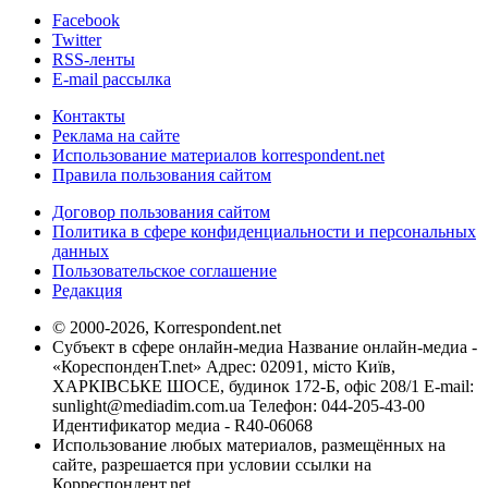
Facebook
Twitter
RSS-ленты
E-mail рассылка
Контакты
Реклама на сайте
Использование материалов korrespondent.net
Правила пользования сайтом
Договор пользования сайтом
Политика в сфере конфиденциальности и персональных
данных
Пользовательское соглашение
Редакция
© 2000-2026, Korrespondent.net
Субъект в сфере онлайн-медиа Название онлайн-медиа -
«КореспонденТ.net» Адрес: 02091, місто Київ,
ХАРКІВСЬКЕ ШОСЕ, будинок 172-Б, офіс 208/1 E-mail:
sunlight@mediadim.com.ua
Телефон: 044-205-43-00
Идентификатор медиа - R40-06068
Использование любых материалов, размещённых на
сайте, разрешается при условии ссылки на
Корреспондент.net.