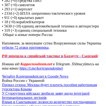
•
282 (+0) средства ПВО
•
307 (+0) самолетов
•
293 (+1) вертолет
•
2334 (+2) БПЛА оперативно-тактического уровня
•
911 (+0) крылатых ракет
•
18 (+0) кораблей/катеров
•
5630 (+10) единиц автомобильной техники и автоцистерн
•
319 (+3) единиц специальной техники
Общие и новые потери России
Напомним, за минувшие сутки Вооруженные силы Украины
отбили 72 атаки противника
.
РФ перешла к сирийской тактике в Бахмуте - Сырский
Новини від
Корреспондент.net
в Telegram. Підписуйтесь на
наш канал
https://t.me/korrespondentnet
Читайте Korrespondent.net в Google News
Война России с Украиной
Провал сезона: Москва будет платить пособия работникам
турсектора Крыма
У Сухопутних військах зробили заяву щодо інтеграції
Інтернаціональних легіонів
Взрыв в Сыктывкаре: возросло количество пострадавших