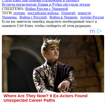
Стали известны объемы отключений в пятницу
Встреча президентов: Ермак и Рубио обсудили детали
СПЕЦТЕМА:
Война России с Украиной
ТЕГИ:
потери
,
российские войска
,
Генштаб
,
новости
Украины
,
Война с Россией
,
Война в Украине
,
потери России
Если вы заметили ошибку, выделите необходимый текст и
нажмите Ctrl+Enter, чтобы сообщить об этом редакции.