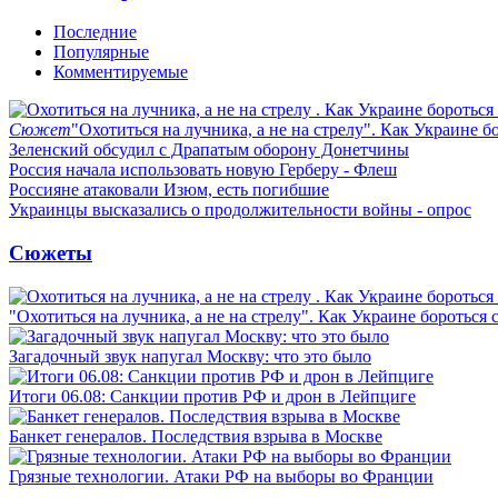
Последние
Популярные
Комментируемые
Сюжет
"Охотиться на лучника, а не на стрелу". Как Украине б
Зеленский обсудил с Драпатым оборону Донетчины
Россия начала использовать новую Герберу - Флеш
Россияне атаковали Изюм, есть погибшие
Украинцы высказались о продолжительности войны - опрос
Сюжеты
"Охотиться на лучника, а не на стрелу". Как Украине бороться 
Загадочный звук напугал Москву: что это было
Итоги 06.08: Санкции против РФ и дрон в Лейпциге
Банкет генералов. Последствия взрыва в Москве
Грязные технологии. Атаки РФ на выборы во Франции