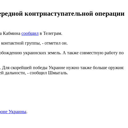
ередной контрнаступательной операции
ва Кабмина
сообщил
в Телеграм.
онтактной группы, - отметил он.
обождению украинских земель. А также совместную работу по
оя. Для скорейшей победы Украине нужно также больше оружия:
ей дальности, - сообщил Шмыгаль.
роне Украины
.