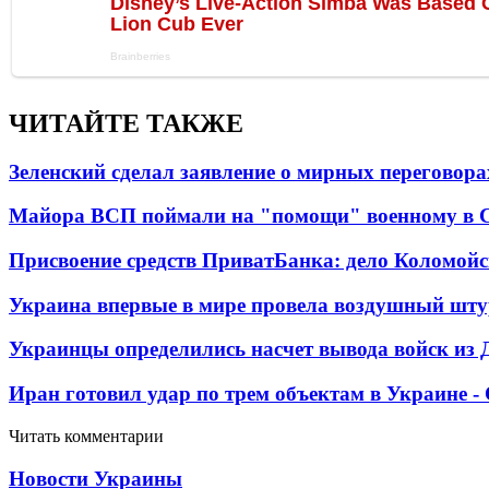
ЧИТАЙТЕ ТАКЖЕ
Зеленский сделал заявление о мирных переговора
Майора ВСП поймали на "помощи" военному в
Присвоение средств ПриватБанка: дело Коломойс
Украина впервые в мире провела воздушный шту
Украинцы определились насчет вывода войск из 
Иран готовил удар по трем объектам в Украине 
Читать комментарии
Новости Украины