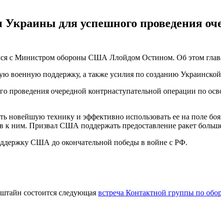
и Украины для успешного проведения оч
лся с Министром обороны США Ллойдом Остином. Об этом гла
 военную поддержку, а также усилия по созданию Украинской к
о проведения очередной контрнаступательной операции по осв
оить новейшую технику и эффективно использовать ее на поле б
в к ним. Призвал США поддержать предоставление ракет больш
оддержку США до окончательной победы в войне с РФ.
амштайн состоится следующая
встреча Контактной группы по обо