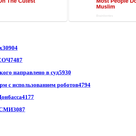
х
30904
 СОЧ
7487
кого направлено в суд
5930
рм с использованием роботов
4794
Донбасса
4177
- СМИ
3087