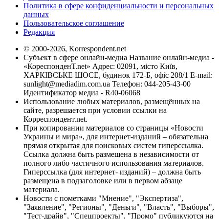
Политика в сфере конфиденциальности и персональных
данных
Пользовательское соглашение
Редакция
© 2000-2026, Korrespondent.net
Субъект в сфере онлайн-медиа Название онлайн-медиа -
«КореспонденТ.net» Адрес: 02091, місто Київ,
ХАРКІВСЬКЕ ШОСЕ, будинок 172-Б, офіс 208/1 E-mail:
sunlight@mediadim.com.ua
Телефон: 044-205-43-00
Идентификатор медиа - R40-06068
Использование любых материалов, размещённых на
сайте, разрешается при условии ссылки на
Корреспондент.net.
При копировании материалов со страницы «Новости
Украины и мира», для интернет-изданий – обязательна
прямая открытая для поисковых систем гиперссылка.
Ссылка должна быть размещена в независимости от
полного либо частичного использования материалов.
Гиперссылка (для интернет- изданий) – должна быть
размещена в подзаголовке или в первом абзаце
материала.
Новости с пометками "Мнение", "Экспертиза",
"Заявление", "Регионы", "Деньги", "Власть", "Выборы",
"Тест-драйв", "Спецпроекты", "Промо" публикуются на