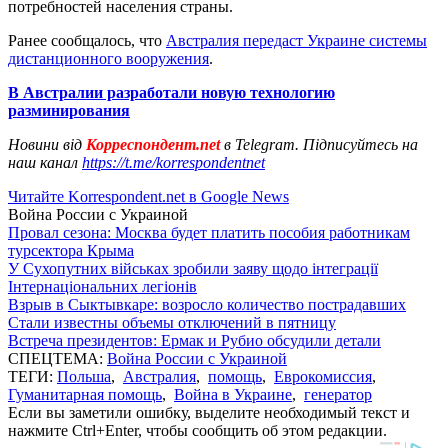
потребностей населения страны.
Ранее сообщалось, что
Австралия передаст Украине системы
дистанционного вооружения
.
В Австралии разработали новую технологию
разминирования
Новини від
Корреспондент.net
в Telegram. Підписуйтесь на
наш канал
https://t.me/korrespondentnet
Читайте Korrespondent.net в Google News
Война России с Украиной
Провал сезона: Москва будет платить пособия работникам
турсектора Крыма
У Сухопутних військах зробили заяву щодо інтеграції
Інтернаціональних легіонів
Взрыв в Сыктывкаре: возросло количество пострадавших
Стали известны объемы отключений в пятницу
Встреча президентов: Ермак и Рубио обсудили детали
СПЕЦТЕМА:
Война России с Украиной
ТЕГИ:
Польша
,
Австралия
,
помощь
,
Еврокомиссия
,
Гуманитарная помощь
,
Война в Украине
,
генератор
Если вы заметили ошибку, выделите необходимый текст и
нажмите Ctrl+Enter, чтобы сообщить об этом редакции.