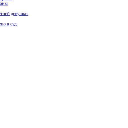
роны
етней девушки
но в суд