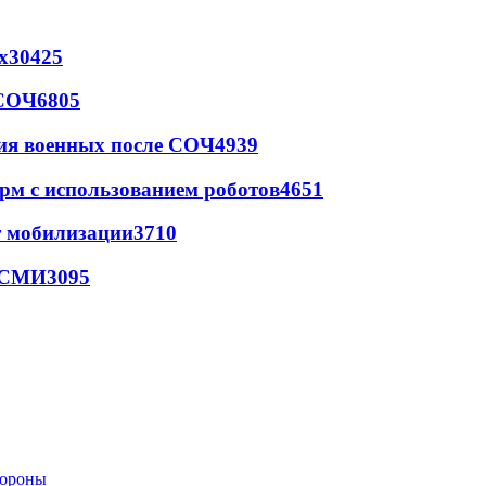
х
30425
 СОЧ
6805
ия военных после СОЧ
4939
рм с использованием роботов
4651
т мобилизации
3710
- СМИ
3095