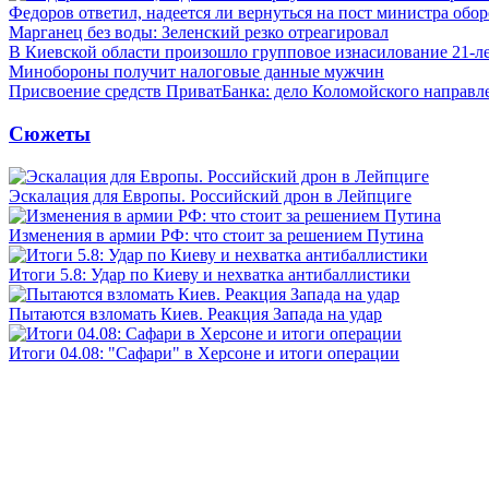
Федоров ответил, надеется ли вернуться на пост министра обо
Марганец без воды: Зеленский резко отреагировал
В Киевской области произошло групповое изнасилование 21-л
Минобороны получит налоговые данные мужчин
Присвоение средств ПриватБанка: дело Коломойского направле
Сюжеты
Эскалация для Европы. Российский дрон в Лейпциге
Изменения в армии РФ: что стоит за решением Путина
Итоги 5.8: Удар по Киеву и нехватка антибаллистики
Пытаются взломать Киев. Реакция Запада на удар
Итоги 04.08: "Сафари" в Херсоне и итоги операции