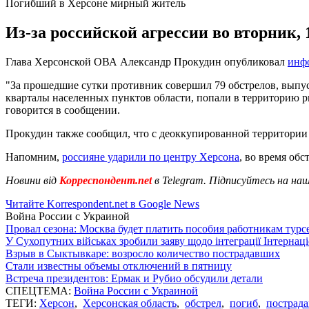
Погибший в Херсоне мирный житель
Из-за российской агрессии во вторник, 
Глава Херсонской ОВА Александр Прокудин опубликовал
инф
"За прошедшие сутки противник совершил 79 обстрелов, выпус
кварталы населенных пунктов области, попали в территорию рын
говорится в сообщении.
Прокудин также сообщил, что с деоккупированной территории 
Напомним,
россияне ударили по центру Херсона
, во время обс
Новини від
Корреспондент.net
в Telegram. Підписуйтесь на на
Читайте Korrespondent.net в Google News
Война России с Украиной
Провал сезона: Москва будет платить пособия работникам тур
У Сухопутних військах зробили заяву щодо інтеграції Інтернац
Взрыв в Сыктывкаре: возросло количество пострадавших
Стали известны объемы отключений в пятницу
Встреча президентов: Ермак и Рубио обсудили детали
СПЕЦТЕМА:
Война России с Украиной
ТЕГИ:
Херсон
,
Херсонская область
,
обстрел
,
погиб
,
пострад