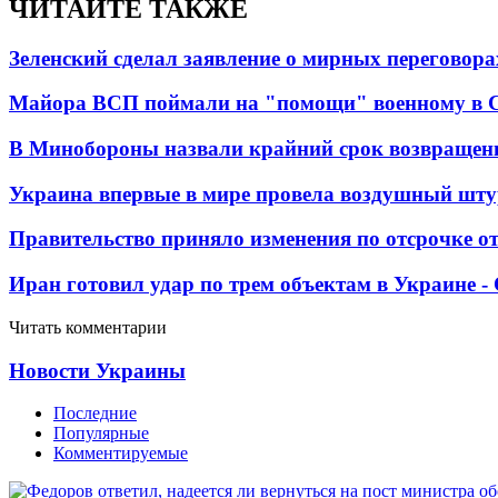
ЧИТАЙТЕ ТАКЖЕ
Зеленский сделал заявление о мирных переговора
Майора ВСП поймали на "помощи" военному в
В Минобороны назвали крайний срок возвращен
Украина впервые в мире провела воздушный шту
Правительство приняло изменения по отсрочке о
Иран готовил удар по трем объектам в Украине 
Читать комментарии
Новости Украины
Последние
Популярные
Комментируемые