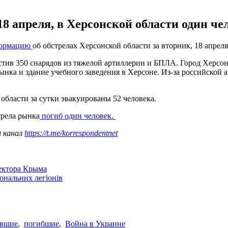
18 апреля, в Херсонской области один че
ормацию
об обстрелах Херсонской области за вторник, 18 апреля
тив 350 снарядов из тяжелой артиллерии и БПЛА. Город Херсон 
ка и здание учебного заведения в Херсоне. Из-за российской аг
области за сутки эвакуированы 52 человека.
трела рынка
погиб один человек
.
ш канал
https://t.me/korrespondentnet
сектора Крыма
іональних легіонів
авшие
,
погибшие
,
Война в Украине