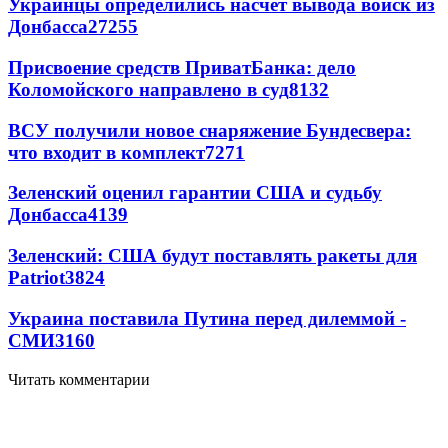
Украинцы определились насчет вывода войск из
Донбасса
27255
Присвоение средств ПриватБанка: дело
Коломойского направлено в суд
8132
ВСУ получили новое снаряжение Бундесвера:
что входит в комплект
7271
Зеленский оценил гарантии США и судьбу
Донбасса
4139
Зеленский: США будут поставлять ракеты для
Patriot
3824
Украина поставила Путина перед дилеммой -
СМИ
3160
Читать комментарии