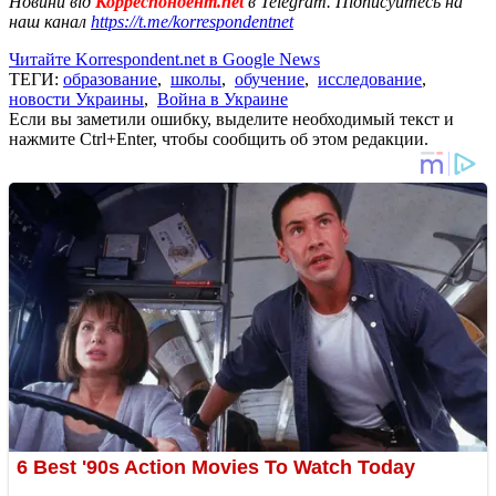
Новини від
Корреспондент.net
в Telegram. Підписуйтесь на
наш канал
https://t.me/korrespondentnet
Читайте Korrespondent.net в Google News
ТЕГИ:
образование
,
школы
,
обучение
,
исследование
,
новости Украины
,
Война в Украине
Если вы заметили ошибку, выделите необходимый текст и
нажмите Ctrl+Enter, чтобы сообщить об этом редакции.