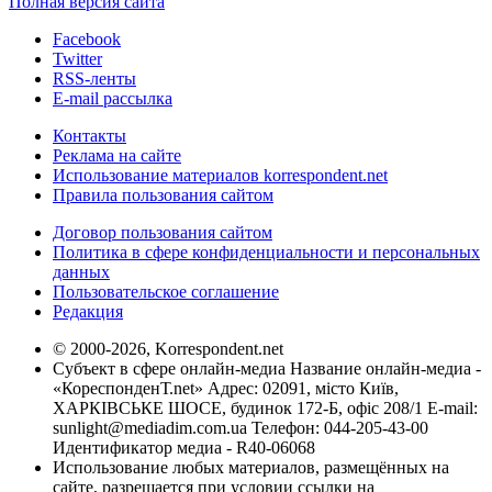
Полная версия сайта
Facebook
Twitter
RSS-ленты
E-mail рассылка
Контакты
Реклама на сайте
Использование материалов korrespondent.net
Правила пользования сайтом
Договор пользования сайтом
Политика в сфере конфиденциальности и персональных
данных
Пользовательское соглашение
Редакция
© 2000-2026, Korrespondent.net
Субъект в сфере онлайн-медиа Название онлайн-медиа -
«КореспонденТ.net» Адрес: 02091, місто Київ,
ХАРКІВСЬКЕ ШОСЕ, будинок 172-Б, офіс 208/1 E-mail:
sunlight@mediadim.com.ua
Телефон: 044-205-43-00
Идентификатор медиа - R40-06068
Использование любых материалов, размещённых на
сайте, разрешается при условии ссылки на