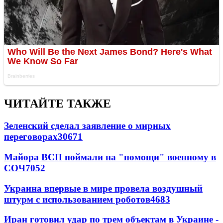
ЧИТАЙТЕ ТАКЖЕ
Зеленский сделал заявление о мирных
переговорах
30671
Майора ВСП поймали на "помощи" военному в
СОЧ
7052
Украина впервые в мире провела воздушный
штурм с использованием роботов
4683
Иран готовил удар по трем объектам в Украине -