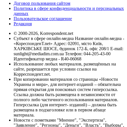
Договор пользования сайтом
Политика в сфере конфиденциальности и персональных
данных
Пользовательское соглашение
Редакция
© 2000-2026, Korrespondent.net
Субъект в сфере онлайн-медиа Название онлайн-медиа -
«КореспонденТ.net» Адрес: 02091, місто Київ,
ХАРКІВСЬКЕ ШОСЕ, будинок 172-Б, офіс 208/1 E-mail:
sunlight@mediadim.com.ua
Телефон: 044-205-43-00
Идентификатор медиа - R40-06068
Использование любых материалов, размещённых на
сайте, разрешается при условии ссылки на
Корреспондент.net.
При копировании материалов со страницы «Новости
Украины и мира», для интернет-изданий – обязательна
прямая открытая для поисковых систем гиперссылка.
Ссылка должна быть размещена в независимости от
полного либо частичного использования материалов.
Гиперссылка (для интернет- изданий) – должна быть
размещена в подзаголовке или в первом абзаце
материала.
Новости с пометками "Мнение", "Экспертиза",
"Заявление", "Регионы", "Деньги", "Власть", "Выборы",