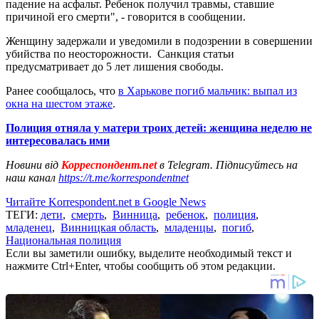
падение на асфальт. Ребенок получил травмы, ставшие
причиной его смерти", - говорится в сообщении.
Женщину задержали и уведомили в подозрении в совершении
убийства по неосторожности. Санкция статьи
предусматривает до 5 лет лишения свободы.
Ранее сообщалось, что
в Харькове погиб мальчик: выпал из
окна на шестом этаже
.
Полиция отняла у матери троих детей: женщина неделю не
интересовалась ими
Новини від
Корреспондент.net
в Telegram. Підписуйтесь на
наш канал
https://t.me/korrespondentnet
Читайте Korrespondent.net в Google News
ТЕГИ:
дети
,
смерть
,
Винница
,
ребенок
,
полиция
,
младенец
,
Винницкая область
,
младенцы
,
погиб
,
Национальная полиция
Если вы заметили ошибку, выделите необходимый текст и
нажмите Ctrl+Enter, чтобы сообщить об этом редакции.