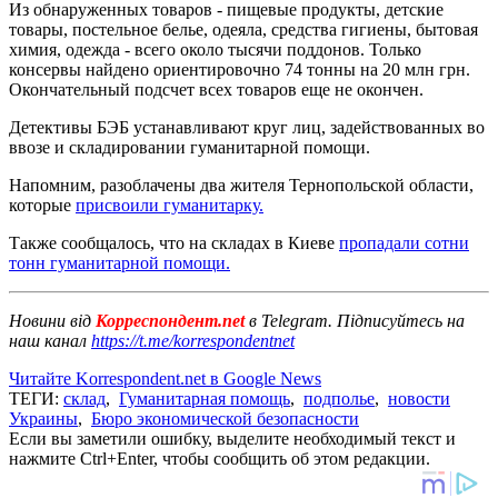
Из обнаруженных товаров - пищевые продукты, детские
товары, постельное белье, одеяла, средства гигиены, бытовая
химия, одежда - всего около тысячи поддонов. Только
консервы найдено ориентировочно 74 тонны на 20 млн грн.
Окончательный подсчет всех товаров еще не окончен.
Детективы БЭБ устанавливают круг лиц, задействованных во
ввозе и складировании гуманитарной помощи.
Напомним, разоблачены два жителя Тернопольской области,
которые
присвоили гуманитарку.
Также сообщалось, что на складах в Киеве
пропадали сотни
тонн гуманитарной помощи.
Новини від
Корреспондент.net
в Telegram. Підписуйтесь на
наш канал
https://t.me/korrespondentnet
Читайте Korrespondent.net в Google News
ТЕГИ:
склад
,
Гуманитарная помощь
,
подполье
,
новости
Украины
,
Бюро экономической безопасности
Если вы заметили ошибку, выделите необходимый текст и
нажмите Ctrl+Enter, чтобы сообщить об этом редакции.