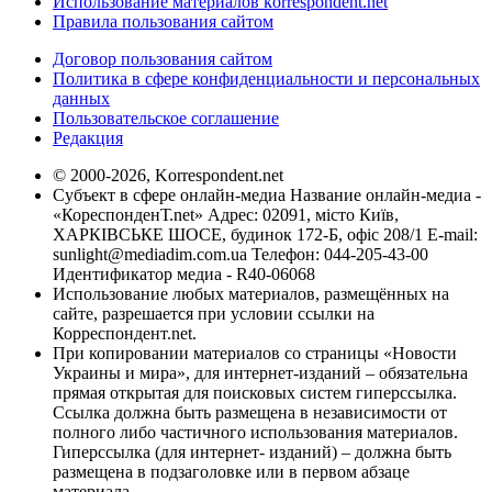
Использование материалов korrespondent.net
Правила пользования сайтом
Договор пользования сайтом
Политика в сфере конфиденциальности и персональных
данных
Пользовательское соглашение
Редакция
© 2000-2026, Korrespondent.net
Субъект в сфере онлайн-медиа Название онлайн-медиа -
«КореспонденТ.net» Адрес: 02091, місто Київ,
ХАРКІВСЬКЕ ШОСЕ, будинок 172-Б, офіс 208/1 E-mail:
sunlight@mediadim.com.ua
Телефон: 044-205-43-00
Идентификатор медиа - R40-06068
Использование любых материалов, размещённых на
сайте, разрешается при условии ссылки на
Корреспондент.net.
При копировании материалов со страницы «Новости
Украины и мира», для интернет-изданий – обязательна
прямая открытая для поисковых систем гиперссылка.
Ссылка должна быть размещена в независимости от
полного либо частичного использования материалов.
Гиперссылка (для интернет- изданий) – должна быть
размещена в подзаголовке или в первом абзаце
материала.