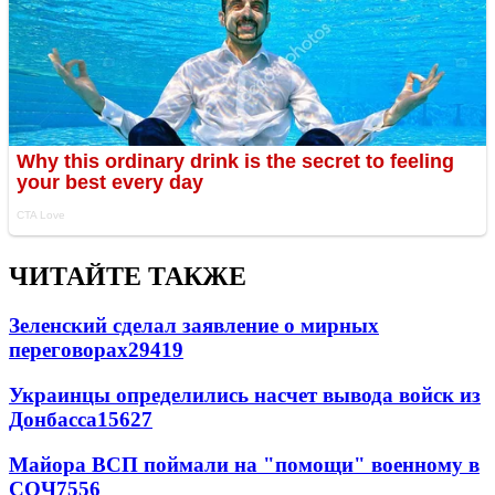
ЧИТАЙТЕ ТАКЖЕ
Зеленский сделал заявление о мирных
переговорах
29419
Украинцы определились насчет вывода войск из
Донбасса
15627
Майора ВСП поймали на "помощи" военному в
СОЧ
7556