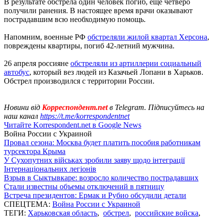
В результате обстрела один человек погиб, еще четверо
получили ранения. В настоящее время врачи оказывают
пострадавшим всю необходимую помощь.
Напомним, военные РФ
обстреляли жилой квартал Херсона
,
повреждены квартиры, погиб 42-летний мужчина.
26 апреля россияне
обстреляли из артиллерии социальный
автобус
, который вез людей из Казачьей Лопани в Харьков.
Обстрел производился с территории России.
Новини від
Корреспондент.net
в Telegram. Підписуйтесь на
наш канал
https://t.me/korrespondentnet
Читайте Korrespondent.net в Google News
Война России с Украиной
Провал сезона: Москва будет платить пособия работникам
турсектора Крыма
У Сухопутних військах зробили заяву щодо інтеграції
Інтернаціональних легіонів
Взрыв в Сыктывкаре: возросло количество пострадавших
Стали известны объемы отключений в пятницу
Встреча президентов: Ермак и Рубио обсудили детали
СПЕЦТЕМА:
Война России с Украиной
ТЕГИ:
Харьковская область
,
обстрел
,
российские войска
,