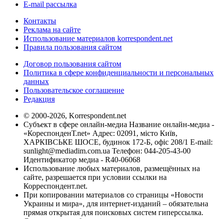
E-mail рассылка
Контакты
Реклама на сайте
Использование материалов korrespondent.net
Правила пользования сайтом
Договор пользования сайтом
Политика в сфере конфиденциальности и персональных
данных
Пользовательское соглашение
Редакция
© 2000-2026, Korrespondent.net
Субъект в сфере онлайн-медиа Название онлайн-медиа -
«КореспонденТ.net» Адрес: 02091, місто Київ,
ХАРКІВСЬКЕ ШОСЕ, будинок 172-Б, офіс 208/1 E-mail:
sunlight@mediadim.com.ua
Телефон: 044-205-43-00
Идентификатор медиа - R40-06068
Использование любых материалов, размещённых на
сайте, разрешается при условии ссылки на
Корреспондент.net.
При копировании материалов со страницы «Новости
Украины и мира», для интернет-изданий – обязательна
прямая открытая для поисковых систем гиперссылка.