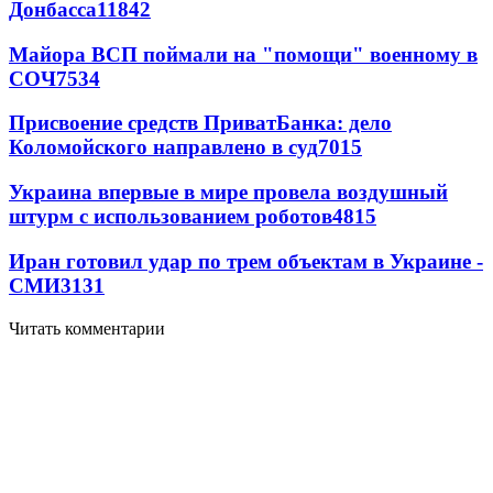
Донбасса
11842
Майора ВСП поймали на "помощи" военному в
СОЧ
7534
Присвоение средств ПриватБанка: дело
Коломойского направлено в суд
7015
Украина впервые в мире провела воздушный
штурм с использованием роботов
4815
Иран готовил удар по трем объектам в Украине -
СМИ
3131
Читать комментарии