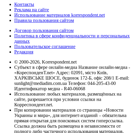
Контакты
Реклама на сайте
Использование материалов korrespondent.net
Правила пользования сайтом
Договор пользования сайтом
Политика в сфере конфиденциальности и персональных
данных
Пользовательское соглашение
Редакция
© 2000-2026, Korrespondent.net
Субъект в сфере онлайн-медиа Название онлайн-медиа -
«КореспонденТ.net» Адрес: 02091, місто Київ,
ХАРКІВСЬКЕ ШОСЕ, будинок 172-Б, офіс 208/1 E-mail:
sunlight@mediadim.com.ua
Телефон: 044-205-43-00
Идентификатор медиа - R40-06068
Использование любых материалов, размещённых на
сайте, разрешается при условии ссылки на
Корреспондент.net.
При копировании материалов со страницы «Новости
Украины и мира», для интернет-изданий – обязательна
прямая открытая для поисковых систем гиперссылка.
Ссылка должна быть размещена в независимости от
полного либо частичного использования материалов.