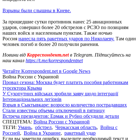
Взрывы были слышны в Киеве.
За прошедшие сутки противник нанес 25 авиационных
ударов, совершил более 20 обстрелов с РСЗО по позициям
наших войск и населенным пунктам. Также ночью
Россия
нанесла пять ракетных ударов по Николаеву.
Там один
человек погиб и более 20 получили ранения.
Новини від
Корреспондент.net
в Telegram. Підписуйтесь на
наш канал
https://t.me/korrespondentnet
Читайте Korrespondent.net в Google News
Война России с Украиной
Провал сезона: Москва будет платить пособия работникам
турсектора Крыма
У Сухопутних військах зробили заяву щодо інтеграції
Інтернаціональних легіонів
Взрыв в Сыктывкаре: возросло количество пострадавших
Стали известны объемы отключений в пятницу
Встреча президентов: Ермак и Рубио обсудили детали
СПЕЦТЕМА:
Война России с Украиной
ТЕГИ:
Умань
,
обстрел
,
Черкасская область
,
Война с
Россией
,
Война в Украине
,
ракетный удар
Если вы заметили ошибку, выделите необходимый текст и