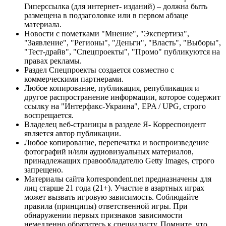
Гиперссылка (для интернет- изданий) – должна быть
размещена в подзаголовке или в первом абзаце
материала.
Новости с пометками "Мнение", "Экспертиза",
"Заявление", "Регионы", "Деньги", "Власть", "Выборы",
"Тест-драйв", "Спецпроекты", "Промо" публикуются на
правах рекламы.
Раздел Спецпроекты создается совместно с
коммерческими партнерами.
Любое копирование, публикация, републикация и
другое распространение информации, которое содержит
ссылку на "Интерфакс-Украина", EPA / UPG, строго
воспрещается.
Владелец веб-страницы в разделе Я- Корреспондент
является автор публикации.
Любое копирование, перепечатка и воспроизведение
фотографий и/или аудиовизуальных материалов,
принадлежащих правообладателю Getty Images, строго
запрещено.
Материалы сайта korrespondent.net предназначены для
лиц старше 21 года (21+). Участие в азартных играх
может вызвать игровую зависимость. Соблюдайте
правила (принципы) ответственной игры. При
обнаружении первых признаков зависимости
немедленно обратитесь к специалисту. Помните, что