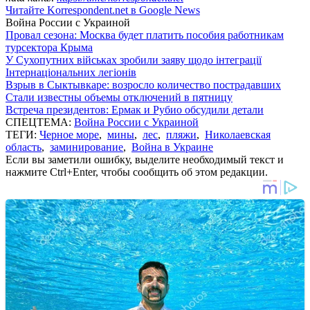
Читайте Korrespondent.net в Google News
Война России с Украиной
Провал сезона: Москва будет платить пособия работникам
турсектора Крыма
У Сухопутних військах зробили заяву щодо інтеграції
Інтернаціональних легіонів
Взрыв в Сыктывкаре: возросло количество пострадавших
Стали известны объемы отключений в пятницу
Встреча президентов: Ермак и Рубио обсудили детали
СПЕЦТЕМА:
Война России с Украиной
ТЕГИ:
Черное море
,
мины
,
лес
,
пляжи
,
Николаевская
область
,
заминирование
,
Война в Украине
Если вы заметили ошибку, выделите необходимый текст и
нажмите Ctrl+Enter, чтобы сообщить об этом редакции.