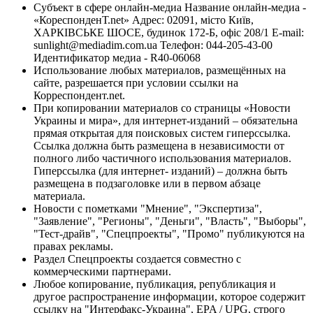
Субъект в сфере онлайн-медиа Название онлайн-медиа -
«КореспонденТ.net» Адрес: 02091, місто Київ,
ХАРКІВСЬКЕ ШОСЕ, будинок 172-Б, офіс 208/1 E-mail:
sunlight@mediadim.com.ua
Телефон: 044-205-43-00
Идентификатор медиа - R40-06068
Использование любых материалов, размещённых на
сайте, разрешается при условии ссылки на
Корреспондент.net.
При копировании материалов со страницы «Новости
Украины и мира», для интернет-изданий – обязательна
прямая открытая для поисковых систем гиперссылка.
Ссылка должна быть размещена в независимости от
полного либо частичного использования материалов.
Гиперссылка (для интернет- изданий) – должна быть
размещена в подзаголовке или в первом абзаце
материала.
Новости с пометками "Мнение", "Экспертиза",
"Заявление", "Регионы", "Деньги", "Власть", "Выборы",
"Тест-драйв", "Спецпроекты", "Промо" публикуются на
правах рекламы.
Раздел Спецпроекты создается совместно с
коммерческими партнерами.
Любое копирование, публикация, републикация и
другое распространение информации, которое содержит
ссылку на "Интерфакс-Украина", EPA / UPG, строго