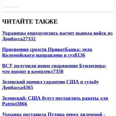
ЧИТАЙТЕ ТАКЖЕ
Украинцы определились насчет вывода войск из
Донбасса
27332
Присвоение средств ПриватБанка: дело
Коломойского направлено в суд
8136
ВСУ получили новое снаряжение Бундесвера:
что входит в комплект
7358
Зеленский оценил гарантии США и судьбу
Донбасса
4365
Зеленский: США будут поставлять ракеты для
Patriot
3866
Украина поставила Путина перед дилеммой -