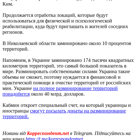
Ким.
Продолжается отработка локаций, которые будут
использоваться для физической и психологической
реабилитации, куда будут приглашать и жителей соседних
регионов.
В Николаевской области заминировано около 10 процентов
территорий.
Напомним, в Украине заминировано 174 тысячи квадратных
километров территорий, это самый большой показатель в
мире. Разминировать собственными силами Украина такие
объемы не сможет, поэтому нуждается в финансовой и
практической помощи в очистке территорий от российских
мин. Украине
на полное разминирование территорий
понадобится
около 40 млрд. долларов.
Кабмин откроет специальный счет, на который украинцы и
иностранцы
смогут посылать донаты на разминирование
территорий.
Новини від
Корреспондент.net
в Telegram. Підписуйтесь на
наш канал
https://t.me/korrespondentnet