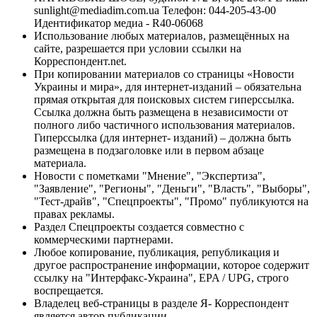
sunlight@mediadim.com.ua
Телефон: 044-205-43-00
Идентификатор медиа - R40-06068
Использование любых материалов, размещённых на
сайте, разрешается при условии ссылки на
Корреспондент.net.
При копировании материалов со страницы «Новости
Украины и мира», для интернет-изданий – обязательна
прямая открытая для поисковых систем гиперссылка.
Ссылка должна быть размещена в независимости от
полного либо частичного использования материалов.
Гиперссылка (для интернет- изданий) – должна быть
размещена в подзаголовке или в первом абзаце
материала.
Новости с пометками "Мнение", "Экспертиза",
"Заявление", "Регионы", "Деньги", "Власть", "Выборы",
"Тест-драйв", "Спецпроекты", "Промо" публикуются на
правах рекламы.
Раздел Спецпроекты создается совместно с
коммерческими партнерами.
Любое копирование, публикация, републикация и
другое распространение информации, которое содержит
ссылку на "Интерфакс-Украина", EPA / UPG, строго
воспрещается.
Владелец веб-страницы в разделе Я- Корреспондент
является автор публикации.