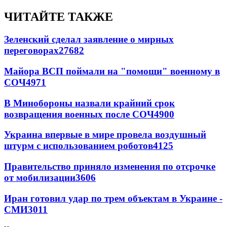
ЧИТАЙТЕ ТАКЖЕ
Зеленский сделал заявление о мирных
переговорах
27682
Майора ВСП поймали на "помощи" военному в
СОЧ
4971
В Минобороны назвали крайний срок
возвращения военных после СОЧ
4900
Украина впервые в мире провела воздушный
штурм с использованием роботов
4125
Правительство приняло изменения по отсрочке
от мобилизации
3606
Иран готовил удар по трем объектам в Украине -
СМИ
3011