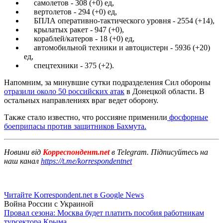
самолетов - 308 (+0) ед,
вертолетов - 294 (+0) ед,
БПЛА оперативно-тактического уровня - 2554 (+14),
крылатых ракет - 947 (+0),
кораблей/катеров - 18 (+0) ед,
автомобильной техники и автоцистерн - 5936 (+20)
ед,
спецтехники - 375 (+2).
Напомним, за минувшие сутки подразделения Сил обороны
отразили около 50 российских атак
в Донецкой области. В
остальных направлениях враг ведет оборону.
Также стало известно, что россияне применили
фосфорные
боеприпасы против защитников Бахмута.
Новини від
Корреспондент.net
в Telegram. Підписуйтесь на
наш канал
https://t.me/korrespondentnet
Читайте Korrespondent.net в Google News
Война России с Украиной
Провал сезона: Москва будет платить пособия работникам
турсектора Крыма