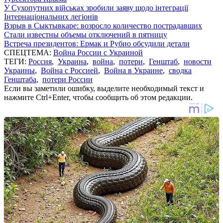
У Сухопутних військах зробили заяву щодо інтеграції
Інтернаціональних легіонів
Взрыв в Сыктывкаре: возросло количество пострадавших
Стали известны объемы отключений в пятницу
Встреча президентов: Ермак и Рубио обсудили детали
СПЕЦТЕМА:
Война России с Украиной
ТЕГИ:
Россия
,
Украина
,
война
,
потери
,
Генштаб
,
новости
Украины
,
Война с Россией
,
Война в Украине
,
сводка
Генштаба
,
потери России
Если вы заметили ошибку, выделите необходимый текст и
нажмите Ctrl+Enter, чтобы сообщить об этом редакции.