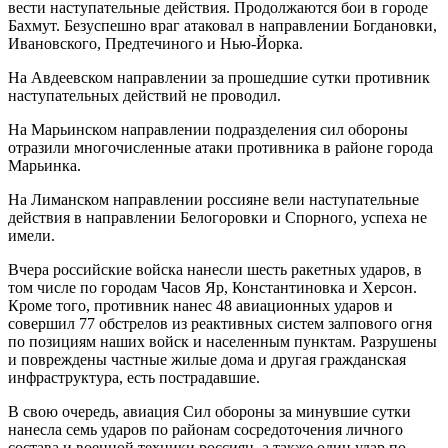
вести наступательные действия. Продолжаются бои в городе
Бахмут. Безуспешно враг атаковал в направлении Богдановки,
Ивановского, Предтечиного и Нью-Йорка.
На Авдеевском направлении за прошедшие сутки противник
наступательных действий не проводил.
На Марьинском направлении подразделения сил обороны
отразили многочисленные атаки противника в районе города
Марьинка.
На Лиманском направлении россияне вели наступательные
действия в направлении Белогоровки и Спорного, успеха не
имели.
Вчера российские войска нанесли шесть ракетных ударов, в
том числе по городам Часов Яр, Константиновка и Херсон.
Кроме того, противник нанес 48 авиационных ударов и
совершил 77 обстрелов из реактивных систем залпового огня
по позициям наших войск и населенным пунктам. Разрушены
и повреждены частные жилые дома и другая гражданская
инфраструктура, есть пострадавшие.
В свою очередь, авиация Сил обороны за минувшие сутки
нанесла семь ударов по районам сосредоточения личного
состава и военной техники россиян, а также один удар по