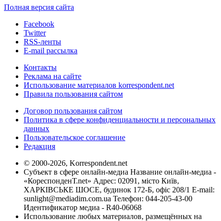
Полная версия сайта
Facebook
Twitter
RSS-ленты
E-mail рассылка
Контакты
Реклама на сайте
Использование материалов korrespondent.net
Правила пользования сайтом
Договор пользования сайтом
Политика в сфере конфиденциальности и персональных
данных
Пользовательское соглашение
Редакция
© 2000-2026, Korrespondent.net
Субъект в сфере онлайн-медиа Название онлайн-медиа -
«КореспонденТ.net» Адрес: 02091, місто Київ,
ХАРКІВСЬКЕ ШОСЕ, будинок 172-Б, офіс 208/1 E-mail:
sunlight@mediadim.com.ua
Телефон: 044-205-43-00
Идентификатор медиа - R40-06068
Использование любых материалов, размещённых на