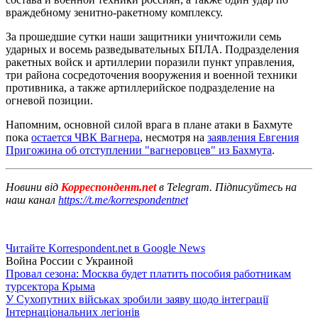
враждебному зенитно-ракетному комплексу.
За прошедшие сутки наши защитники уничтожили семь
ударных и восемь разведывательных БПЛА. Подразделения
ракетных войск и артиллерии поразили пункт управления,
три района сосредоточения вооружения и военной техники
противника, а также артиллерийское подразделение на
огневой позиции.
Напомним, основной силой врага в плане атаки в Бахмуте
пока
остается ЧВК Вагнера
, несмотря на
заявления Евгения
Пригожина об отступлении "вагнеровцев" из Бахмута
.
Новини від
Корреспондент.net
в Telegram. Підписуйтесь на
наш канал
https://t.me/korrespondentnet
Читайте Korrespondent.net в Google News
Война России с Украиной
Провал сезона: Москва будет платить пособия работникам
турсектора Крыма
У Сухопутних військах зробили заяву щодо інтеграції
Інтернаціональних легіонів