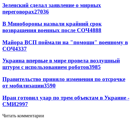
Зеленский сделал заявление о мирных
переговорах
27036
В Минобороны назвали крайний срок
возвращения военных после СОЧ
4888
Майора ВСП поймали на "помощи" военному в
СОЧ
4337
Украина впервые в мире провела воздушный
штурм с использованием роботов
3985
Правительство приняло изменения по отсрочке
от мобилизации
3590
Иран готовил удар по трем объектам в Украине -
СМИ
2997
Читать комментарии