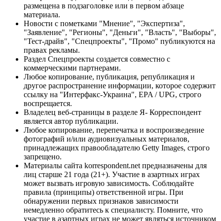
размещена в подзаголовке или в первом абзаце
материала.
Новости с пометками "Мнение", "Экспертиза",
"Заявление", "Регионы", "Деньги", "Власть", "Выборы",
"Тест-драйв", "Спецпроекты", "Промо" публикуются на
правах рекламы.
Раздел Спецпроекты создается совместно с
коммерческими партнерами.
Любое копирование, публикация, републикация и
другое распространение информации, которое содержит
ссылку на "Интерфакс-Украина", EPA / UPG, строго
воспрещается.
Владелец веб-страницы в разделе Я- Корреспондент
является автор публикации.
Любое копирование, перепечатка и воспроизведение
фотографий и/или аудиовизуальных материалов,
принадлежащих правообладателю Getty Images, строго
запрещено.
Материалы сайта korrespondent.net предназначены для
лиц старше 21 года (21+). Участие в азартных играх
может вызвать игровую зависимость. Соблюдайте
правила (принципы) ответственной игры. При
обнаружении первых признаков зависимости
немедленно обратитесь к специалисту. Помните, что
участие в азартных играх не может являться источником