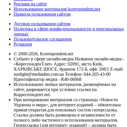
Реклама на сайте
Использование материалов korrespondent.net
Правила пользования сайтом
Договор пользования сайтом
Политика в сфере конфиденциальности и персональных
данных
Пользовательское соглашение
Редакция
© 2000-2026, Korrespondent.net
Субъект в сфере онлайн-медиа Название онлайн-медиа -
«КореспонденТ.net» Адрес: 02091, місто Київ,
ХАРКІВСЬКЕ ШОСЕ, будинок 172-Б, офіс 208/1 E-mail:
sunlight@mediadim.com.ua
Телефон: 044-205-43-00
Идентификатор медиа - R40-06068
Использование любых материалов, размещённых на
сайте, разрешается при условии ссылки на
Корреспондент.net.
При копировании материалов со страницы «Новости
Украины и мира», для интернет-изданий – обязательна
прямая открытая для поисковых систем гиперссылка.
Ссылка должна быть размещена в независимости от
полного либо частичного использования материалов.
Гиперссылка (для интернет- изданий) – должна быть