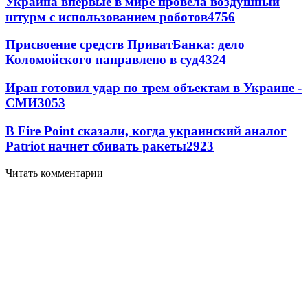
Украина впервые в мире провела воздушный
штурм с использованием роботов
4756
Присвоение средств ПриватБанка: дело
Коломойского направлено в суд
4324
Иран готовил удар по трем объектам в Украине -
СМИ
3053
В Fire Point сказали, когда украинский аналог
Patriot начнет сбивать ракеты
2923
Читать комментарии