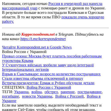
Напомним, сегодня ночью
Россия в очередной раз нанесла
массированный удар
с помощью ракет и дронов по Украине.
В результате больше всего пострадали Киевская и Одесская
области. В то же время силы ПВО
показали очень хорошую
работу.
Новини від
Корреспондент.net
в Telegram. Підписуйтесь на
наш канал
https://t.me/korrespondentnet
Читайте Korrespondent.net в Google News
Война России с Украиной
Провал сезона: Москва будет платить пособия работникам
турсектора Крыма
У Сухопутних військах зробили заяву щодо інтеграції
Інтернаціональних легіонів
Взрыв в Сыктывкаре: возросло количество пострадавших
Стали известны объемы отключений в пятницу
Встреча президентов: Ермак и Рубио обсудили детали
СПЕЦТЕМА:
Война России с Украиной
ТЕГИ:
Украина
,
война
,
обстрел
,
ранение
,
пострадавшие
,
погибшие
,
новости Украины
,
Война с Россией
,
Война в
Украине
Если вы заметили ошибку, выделите необходимый текст и
нажмите Ctrl+Enter, чтобы сообщить об этом редакции.