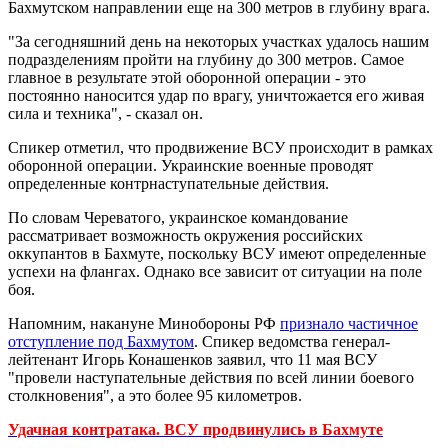
Бахмутском направлении еще на 300 метров в глубину врага.
"За сегодняшний день на некоторых участках удалось нашим
подразделениям пройти на глубину до 300 метров. Самое
главное в результате этой оборонной операции - это
постоянно наносится удар по врагу, уничтожается его живая
сила и техника", - сказал он.
Спикер отметил, что продвижение ВСУ происходит в рамках
оборонной операции. Украинские военные проводят
определенные контрнаступательные действия.
По словам Череватого, украинское командование
рассматривает возможность окружения российских
оккупантов в Бахмуте, поскольку ВСУ имеют определенные
успехи на флангах. Однако все зависит от ситуации на поле
боя.
Напомним, накануне Минобороны РФ
признало частичное
отступление под Бахмутом
. Спикер ведомства генерал-
лейтенант Игорь Конашенков заявил, что 11 мая ВСУ
"провели наступательные действия по всей линии боевого
столкновения", а это более 95 километров.
Удачная контратака. ВСУ продвинулись в Бахмуте