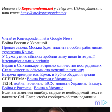
Новини від
Кореспондент.net
у Telegram. Підписуйтесь на
наш канал
https://t.me/korrespondentnet
Читайте Korrespondent.net в Google News
Война России с Украиной
Провал сезона: Москва будет платить пособия работникам
турсектора Крыма
У Сухопутних військах зробили заяву щодо інтеграції
Інтернаціональних легіонів
Взрыв в Сыктывкаре: возросло количество пострадавших
Стали известны объемы отключений в пятницу
Встреча президентов: Ермак и Рубио обсудили детали
СПЕЦТЕМА:
Война России с Украиной
ТЕГИ:
война
,
военные
,
ВСУ
,
новости Украины
,
Бахмут
,
Война с Россией
,
Война в Украине
Если вы заметили ошибку, выделите необходимый текст и
нажмите Ctrl+Enter, чтобы сообщить об этом редакции.