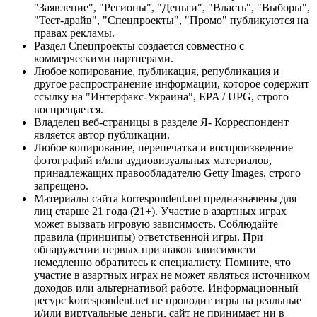
"Заявление", "Регионы", "Деньги", "Власть", "Выборы",
"Тест-драйв", "Спецпроекты", "Промо" публикуются на
правах рекламы.
Раздел Спецпроекты создается совместно с
коммерческими партнерами.
Любое копирование, публикация, републикация и
другое распространение информации, которое содержит
ссылку на "Интерфакс-Украина", EPA / UPG, строго
воспрещается.
Владелец веб-страницы в разделе Я- Корреспондент
является автор публикации.
Любое копирование, перепечатка и воспроизведение
фотографий и/или аудиовизуальных материалов,
принадлежащих правообладателю Getty Images, строго
запрещено.
Материалы сайта korrespondent.net предназначены для
лиц старше 21 года (21+). Участие в азартных играх
может вызвать игровую зависимость. Соблюдайте
правила (принципы) ответственной игры. При
обнаружении первых признаков зависимости
немедленно обратитесь к специалисту. Помните, что
участие в азартных играх не может являться источником
доходов или альтернативой работе. Информационный
ресурс korrespondent.net не проводит игры на реальные
и/или виртуальные деньги, сайт не принимает ни в