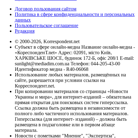
Договор пользования сайтом
Политика в сфере конфиденциальности и персональных
данных
Пользовательское соглашение
Редакция
© 2000-2026, Korrespondent.net
Субъект в сфере онлайн-медиа Название онлайн-медиа -
«КореспонденТ.net» Адрес: 02091, місто Київ,
ХАРКІВСЬКЕ ШОСЕ, будинок 172-Б, офіс 208/1 E-mail:
sunlight@mediadim.com.ua
Телефон: 044-205-43-00
Идентификатор медиа - R40-06068
Использование любых материалов, размещённых на
сайте, разрешается при условии ссылки на
Корреспондент.net.
При копировании материалов со страницы «Новости
Украины и мира», для интернет-изданий – обязательна
прямая открытая для поисковых систем гиперссылка.
Ссылка должна быть размещена в независимости от
полного либо частичного использования материалов.
Гиперссылка (для интернет- изданий) – должна быть
размещена в подзаголовке или в первом абзаце
материала.
Новости с пометками "Мнение", "Экспертиза",